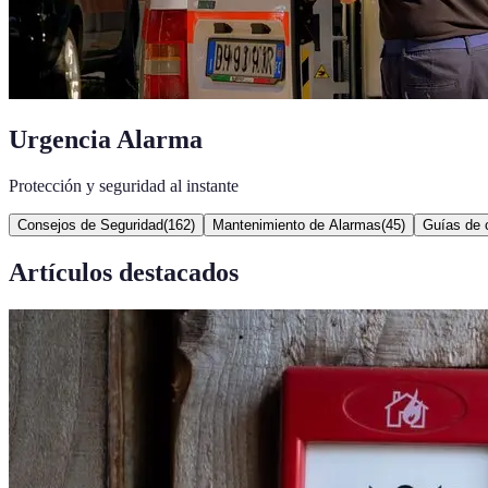
Urgencia Alarma
Protección y seguridad al instante
Consejos de Seguridad
(
162
)
Mantenimiento de Alarmas
(
45
)
Guías de 
Artículos destacados