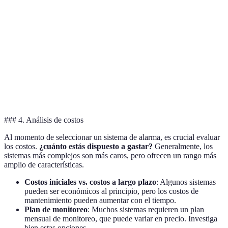
Sistema
Sin
Cableado
Dificultad Alta
B
Interferenci
Sistema
Con cámara
Híbrido
Moderada
C
sensores
Sistema
Inalámbrico
Muy Fácil
Monitoreo 
D
### 4. Análisis de costos
Al momento de seleccionar un sistema de alarma, es crucial evaluar
los costos.
¿cuánto estás dispuesto a gastar?
Generalmente, los
sistemas más complejos son más caros, pero ofrecen un rango más
amplio de características.
Costos iniciales vs. costos a largo plazo
: Algunos sistemas
pueden ser económicos al principio, pero los costos de
mantenimiento pueden aumentar con el tiempo.
Plan de monitoreo
: Muchos sistemas requieren un plan
mensual de monitoreo, que puede variar en precio. Investiga
bien estas opciones.