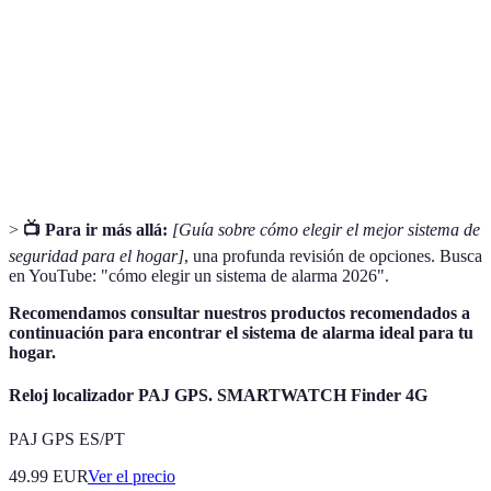
Servicio que permite la supervisión continua de un
Monitoreo
sistema de seguridad por un operador
especializado.
Tecnología que permite la conexión y transferencia
Inalámbrico
de datos sin necesidad de cables.
>
📺 Para ir más allá:
[Guía sobre cómo elegir el mejor sistema de
seguridad para el hogar]
, una profunda revisión de opciones. Busca
en YouTube: "cómo elegir un sistema de alarma 2026".
Recomendamos consultar nuestros productos recomendados a
continuación para encontrar el sistema de alarma ideal para tu
hogar.
Reloj localizador PAJ GPS. SMARTWATCH Finder 4G
PAJ GPS ES/PT
49.99
EUR
Ver el precio