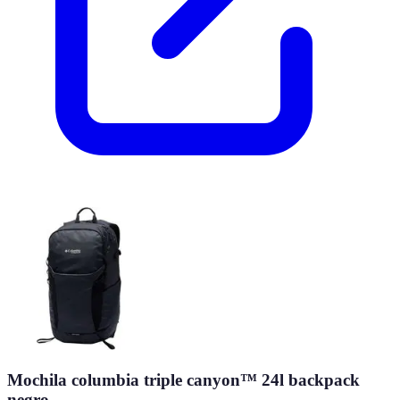
Mochila columbia triple canyon™ 24l backpack
negro