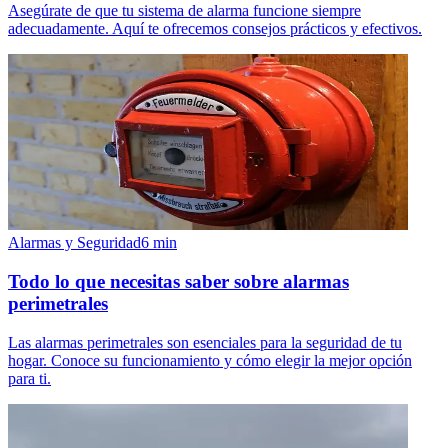
Asegúrate de que tu sistema de alarma funcione siempre
adecuadamente. Aquí te ofrecemos consejos prácticos y efectivos.
Alarmas y Seguridad
6
min
Todo lo que necesitas saber sobre alarmas
perimetrales
Las alarmas perimetrales son esenciales para la seguridad de tu
hogar. Conoce su funcionamiento y cómo elegir la mejor opción
para ti.