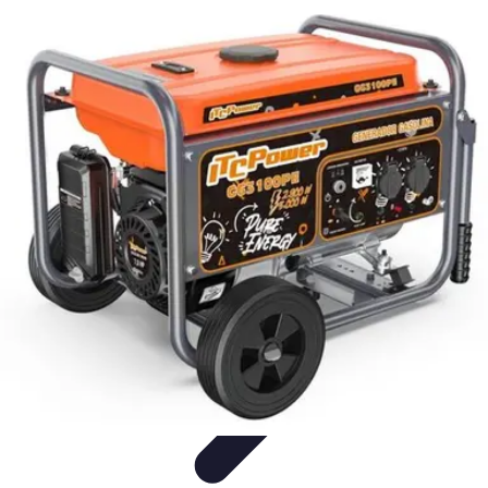
Urgencia Alarma
Consejos y Mantenimiento
Guías y Tutoriales
Consejos de
Seguridad
Guía de Compra
Guías de Compra
Urgencia Alarma