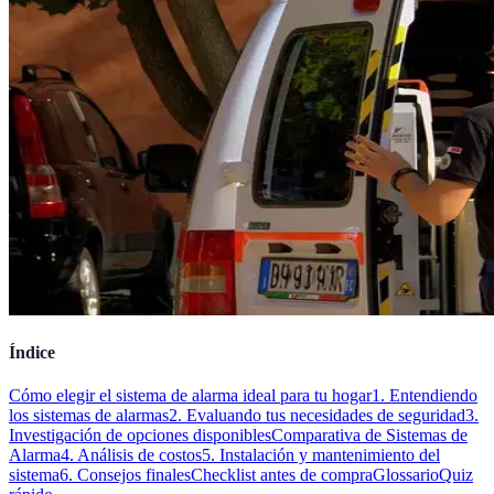
Índice
Cómo elegir el sistema de alarma ideal para tu hogar
1. Entendiendo
los sistemas de alarmas
2. Evaluando tus necesidades de seguridad
3.
Investigación de opciones disponibles
Comparativa de Sistemas de
Alarma
4. Análisis de costos
5. Instalación y mantenimiento del
sistema
6. Consejos finales
Checklist antes de compra
Glossario
Quiz