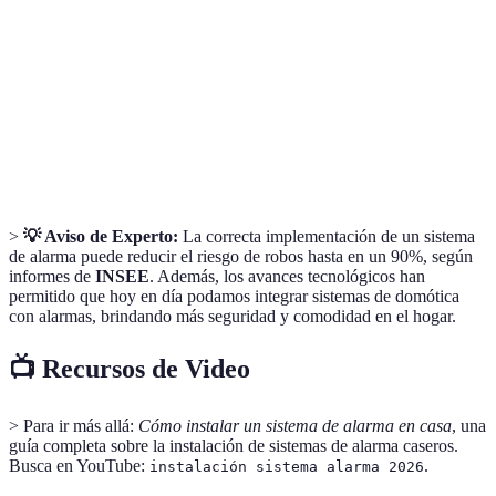
remota
par
Secuencias de
Seg
Sonora
Silenciosa
Ambas
alerta
nec
Servicio al
Horario
Veri
24/7
24/7
cliente
limitado
dis
>
💡 Aviso de Experto:
La correcta implementación de un sistema
de alarma puede reducir el riesgo de robos hasta en un 90%, según
informes de
INSEE
. Además, los avances tecnológicos han
permitido que hoy en día podamos integrar sistemas de domótica
con alarmas, brindando más seguridad y comodidad en el hogar.
📺 Recursos de Video
> Para ir más allá:
Cómo instalar un sistema de alarma en casa
, una
guía completa sobre la instalación de sistemas de alarma caseros.
Busca en YouTube:
.
instalación sistema alarma 2026