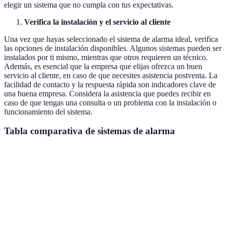
elegir un sistema que no cumpla con tus expectativas.
Verifica la instalación y el servicio al cliente
Una vez que hayas seleccionado el sistema de alarma ideal, verifica
las opciones de instalación disponibles. Algunos sistemas pueden ser
instalados por ti mismo, mientras que otros requieren un técnico.
Además, es esencial que la empresa que elijas ofrezca un buen
servicio al cliente, en caso de que necesites asistencia postventa. La
facilidad de contacto y la respuesta rápida son indicadores clave de
una buena empresa. Considera la asistencia que puedes recibir en
caso de que tengas una consulta o un problema con la instalación o
funcionamiento del sistema.
Tabla comparativa de sistemas de alarma
Característica
Sistema A
Sistema B
Sistema C
Obs
Tipo de
Seg
Cableado
Inalámbrico
Híbrido
instalación
pre
Conexión
Imp
Sí
Sí
No