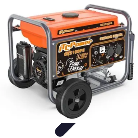
Urgencia Alarma
Consejos y Mantenimiento
Guías y Tutoriales
Consejos de
Seguridad
Guía de Compra
Guías de Compra
Urgencia Alarma