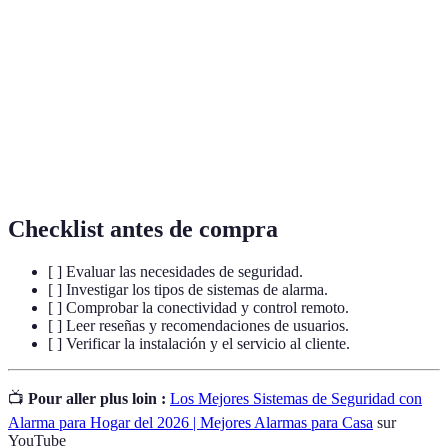
Sensor de
Dispositivo que detecta el movimiento de personas
movimiento
o objetos en un área determinada.
Central de
Unidad principal que recibe las señales de los
alarma
sensores y activa la alarma.
Monitoreo
Capacidad de supervisar la seguridad del hogar a
remoto
través de dispositivos móviles.
Checklist antes de compra
[ ] Evaluar las necesidades de seguridad.
[ ] Investigar los tipos de sistemas de alarma.
[ ] Comprobar la conectividad y control remoto.
[ ] Leer reseñas y recomendaciones de usuarios.
[ ] Verificar la instalación y el servicio al cliente.
📺
Pour aller plus loin :
Los Mejores Sistemas de Seguridad con
Alarma para Hogar del 2026 | Mejores Alarmas para Casa
sur
YouTube