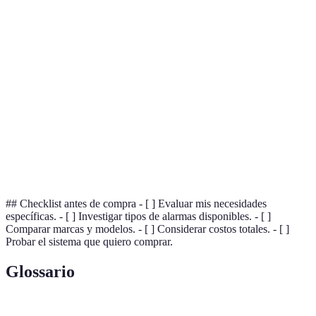
sensor
de humo
uno
recome
Conexión
Opción 
Sí
No
Sí
inalambrica
son idea
Alarmas
Opción
para
No
Sí
Sí
son
mascotas
adecuad
Monitoreo
Opción
Opcional
No
Sí
24/7
preferi
## Checklist antes de compra - [ ] Evaluar mis necesidades
específicas. - [ ] Investigar tipos de alarmas disponibles. - [ ]
Comparar marcas y modelos. - [ ] Considerar costos totales. - [ ]
Probar el sistema que quiero comprar.
Glossario
Terme
Définition