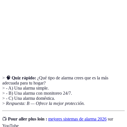
Alarmas
Sistemas de seguridad conectados a Internet, que
inteligentes
permiten control remoto.
Sensores de
Dispositivos que detectan movimientos en su
movimiento
área de cobertura.
Monitoreo
Servicio que ofrece vigilancia constante,
24/7
disponible todo el día.
>
🧠 Quiz rápido:
¿Qué tipo de alarma crees que es la más
adecuada para tu hogar?
> - A) Una alarma simple.
> - B) Una alarma con monitoreo 24/7.
> - C) Una alarma doméstica.
>
Respuesta: B — Ofrece la mejor protección.
📺
Pour aller plus loin :
mejores sistemas de alarma 2026
sur
YouTube