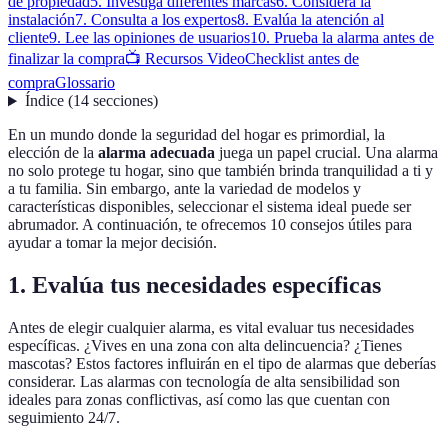
de propiedad
5. Investiga diferentes marcas
6. Considera la
instalación
7. Consulta a los expertos
8. Evalúa la atención al
cliente
9. Lee las opiniones de usuarios
10. Prueba la alarma antes de
finalizar la compra
📺 Recursos Video
Checklist antes de
compra
Glossario
Índice
(
14
secciones
)
En un mundo donde la seguridad del hogar es primordial, la
elección de la
alarma adecuada
juega un papel crucial. Una alarma
no solo protege tu hogar, sino que también brinda tranquilidad a ti y
a tu familia. Sin embargo, ante la variedad de modelos y
características disponibles, seleccionar el sistema ideal puede ser
abrumador. A continuación, te ofrecemos 10 consejos útiles para
ayudar a tomar la mejor decisión.
1. Evalúa tus necesidades específicas
Antes de elegir cualquier alarma, es vital evaluar tus necesidades
específicas. ¿Vives en una zona con alta delincuencia? ¿Tienes
mascotas? Estos factores influirán en el tipo de alarmas que deberías
considerar. Las alarmas con tecnología de alta sensibilidad son
ideales para zonas conflictivas, así como las que cuentan con
seguimiento 24/7.