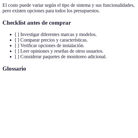
El costo puede variar según el tipo de sistema y sus funcionalidades,
pero existen opciones para todos los presupuestos.
Checklist antes de comprar
[ ] Investigar diferentes marcas y modelos.
[ ] Comparar precios y características.
[ ] Verificar opciones de instalación.
[ ] Leer opiniones y reseñas de otros usuarios.
[ ] Considerar paquetes de monitoreo adicional.
Glossario
Término
Definición
Sistema de seguridad que se conecta a internet y
Alarma
puede ser controlado a través de dispositivos
inteligente
móviles.
Sensor de
Dispositivo que detecta movimiento en un área
movimiento
determinada.