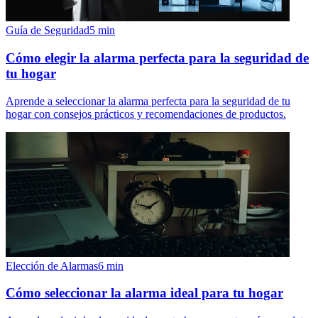
Guía de Seguridad
5
min
Cómo elegir la alarma perfecta para la seguridad de
tu hogar
Aprende a seleccionar la alarma perfecta para la seguridad de tu
hogar con consejos prácticos y recomendaciones de productos.
Elección de Alarmas
6
min
Cómo seleccionar la alarma ideal para tu hogar