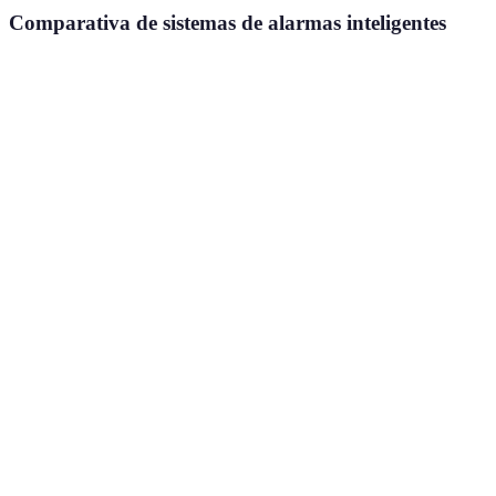
Comparativa de sistemas de alarmas inteligentes
Criterio
Sistema A
Sistema B
Sistema C
Tipo de
Profesional
Profesional
DIY
instalación
o DIY
Monitoreo
Sí
Sí
No
por App
Costo
Alto
Bajo
Medio
promedio
Detección
Servicios
Sensor de
Video vigilancia
de
adicionales
apertura
movimiento
Económico,
Muy completo,
Balanceado,
excelente
ideal para
buena