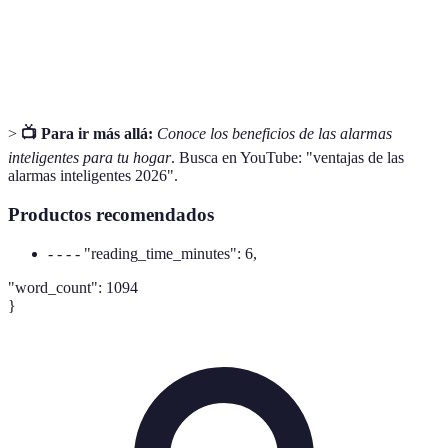
Monitoreo
Supervisión de la propiedad desde una ubicación
remoto
distinta usando tecnología móvil.
>
📺 Para ir más allá:
Conoce los beneficios de las alarmas
inteligentes para tu hogar
. Busca en YouTube: "ventajas de las
alarmas inteligentes 2026".
Productos recomendados
- - - - "reading_time_minutes": 6,
"word_count": 1094
}