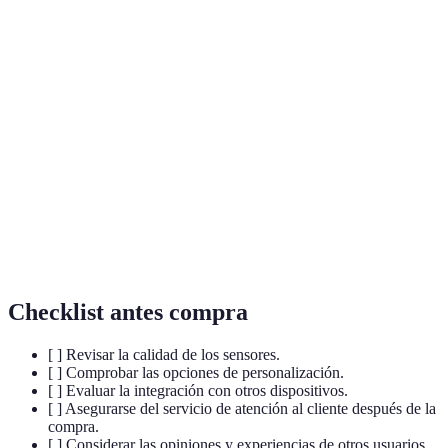
Terme
Définition
Sistema de
Un conjunto de dispositivos diseñados para detectar
alarma
y alertar sobre intrusiones o emergencias.
Sensor de
Dispositivo que detecta el movimiento en un área
movimiento
específica, activando la alarma.
Capacidad de observar y controlar un sistema de
Monitoreo
seguridad desde un dispositivo móvil o
remoto
computadora.
Checklist antes compra
[ ] Revisar la calidad de los sensores.
[ ] Comprobar las opciones de personalización.
[ ] Evaluar la integración con otros dispositivos.
[ ] Asegurarse del servicio de atención al cliente después de la
compra.
[ ] Considerar las opiniones y experiencias de otros usuarios.