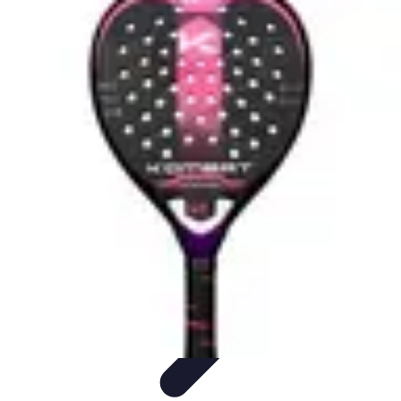
Urgencia Alarma
Consejos y Mantenimiento
Guías y Tutoriales
Consejos de
Seguridad
Guía de Compra
Guías de Compra
Urgencia Alarma