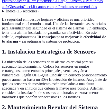
Profesionales**
10. ** Efectividad a Largo Plazo**
📺 Para ir más
allá:
Glossario
Checklist antes compra
Productos recomendados
Índice
(
15
secciones
)
La seguridad en nuestros hogares y oficinas es una prioridad
fundamental en el mundo actual. Una de las herramientas esenciales
para garantizar esta seguridad es el sistema de alarmas. Sin embargo,
tener una alarma instalada no garantiza su efectividad. En este
artículo, exploraremos
10 consejos para mejorar la efectividad de
tu alarma
y así optimizar tu sistema de protección.
1.
Instalación Estratégica de Sensores
La ubicación de los sensores de tu alarma es crucial para su
adecuado funcionamiento. Coloca los sensores en puntos
estratégicos, como entradas principales, ventanas y áreas
vulnerables. Según
UFC-Que Choisir
, un correcto posicionamiento
puede aumentar hasta un 30% la detección de intrusos. Asegúrate de
que los sensores de movimiento estén instalados a una altura
adecuada y en ángulos que cubran la mayor área posible. Además,
considera la instalación de sensores adicionales en zonas menos
transitadas que podrían ser accesibles a los intrusos.
2.
Mantenimiento Regular del Sistema