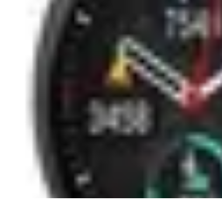
Urgencia Alarma
Consejos y Mantenimiento
Guías y Tutoriales
Consejos de Seguridad
G
Urgencia Alarma