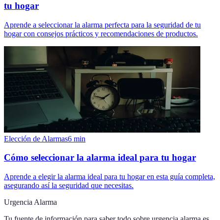
tu hogar
Aprende a seleccionar la alarma perfecta para la seguridad de tu
hogar con consejos prácticos y recomendaciones de productos.
Elección de Alarmas
6
min
Cómo seleccionar la alarma ideal para tu hogar
Aprende a elegir la alarma ideal para tu hogar en esta guía completa,
asegurando así la seguridad que necesitas.
Urgencia Alarma
Tu fuente de información para saber todo sobre
urgencia alarma.es
.