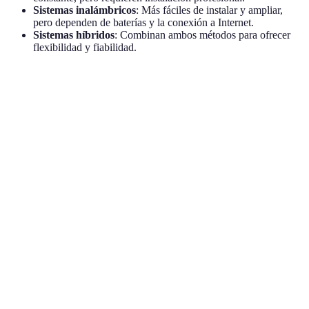
Sistemas inalámbricos
: Más fáciles de instalar y ampliar,
pero dependen de baterías y la conexión a Internet.
Sistemas híbridos
: Combinan ambos métodos para ofrecer
flexibilidad y fiabilidad.
Tipo de sistema
Ventajas
Desventajas
Recomendación
Conexión
Casa con
Instalación
Cableado
estable y
muchas zonas a
compleja
segura
cubrir
Fácil
instalación
Dependencia
Pequeño
Inalámbrico
y
de baterías
apartamento
expansión
Ofrece lo
mejor de
Posible
Híbrido
Hogar familiar
ambos
mayor coste
mundos