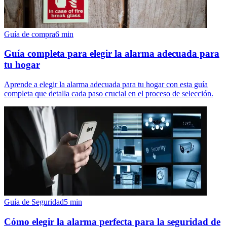
Guía de compra
6
min
Guía completa para elegir la alarma adecuada para
tu hogar
Aprende a elegir la alarma adecuada para tu hogar con esta guía
completa que detalla cada paso crucial en el proceso de selección.
Guía de Seguridad
5
min
Cómo elegir la alarma perfecta para la seguridad de