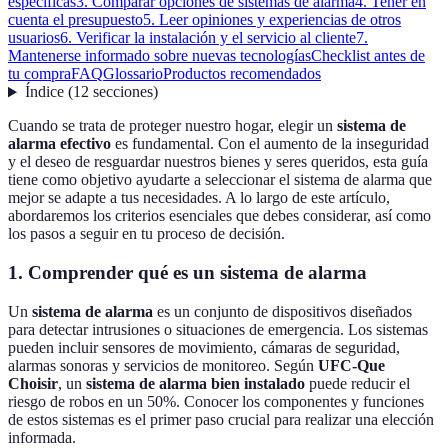
específicas
3. Comparar opciones de sistemas de alarma
4. Tener en
cuenta el presupuesto
5. Leer opiniones y experiencias de otros
usuarios
6. Verificar la instalación y el servicio al cliente
7.
Mantenerse informado sobre nuevas tecnologías
Checklist antes de
tu compra
FAQ
Glossario
Productos recomendados
Índice
(
12
secciones
)
Cuando se trata de proteger nuestro hogar, elegir un
sistema de
alarma efectivo
es fundamental. Con el aumento de la inseguridad
y el deseo de resguardar nuestros bienes y seres queridos, esta guía
tiene como objetivo ayudarte a seleccionar el sistema de alarma que
mejor se adapte a tus necesidades. A lo largo de este artículo,
abordaremos los criterios esenciales que debes considerar, así como
los pasos a seguir en tu proceso de decisión.
1. Comprender qué es un sistema de alarma
Un
sistema de alarma
es un conjunto de dispositivos diseñados
para detectar intrusiones o situaciones de emergencia. Los sistemas
pueden incluir sensores de movimiento, cámaras de seguridad,
alarmas sonoras y servicios de monitoreo. Según
UFC-Que
Choisir
, un
sistema de alarma bien instalado
puede reducir el
riesgo de robos en un 50%. Conocer los componentes y funciones
de estos sistemas es el primer paso crucial para realizar una elección
informada.