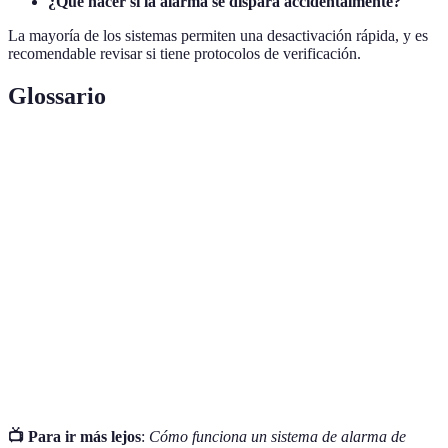
¿Qué hacer si la alarma se dispara accidentalmente?
La mayoría de los sistemas permiten una desactivación rápida, y es
recomendable revisar si tiene protocolos de verificación.
Glossario
Terme
Définition
Sistema de
Dispositivo diseñado para detectar e informar sobre
alarma
intrusiones o emergencias.
Servicio que verifica el estado de seguridad de un
Monitoreo
sistema de alarma en tiempo real.
Sensor de
Dispositivo que detecta movimientos en un área
movimiento
específica para alertar sobre posibles intrusiones.
📺 Para ir más lejos
:
Cómo funciona un sistema de alarma de