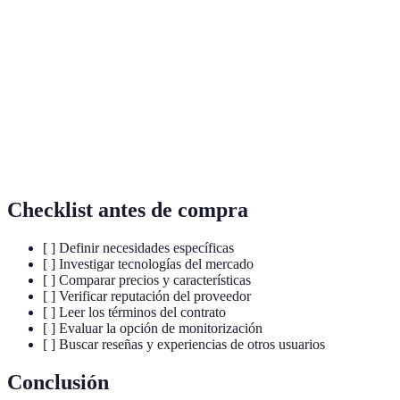
Sistema de
Dispositivo diseñado para detectar y alertar
alarma
sobre robos o intrusiones.
Servicio que supervisa un sistema de alarma y
Monitorización
responde ante alertas o emergencias.
Integración de tecnología inteligente en el hogar
Domótica
para mejorar la seguridad y eficiencia.
Checklist antes de compra
[ ] Definir necesidades específicas
[ ] Investigar tecnologías del mercado
[ ] Comparar precios y características
[ ] Verificar reputación del proveedor
[ ] Leer los términos del contrato
[ ] Evaluar la opción de monitorización
[ ] Buscar reseñas y experiencias de otros usuarios
Conclusión