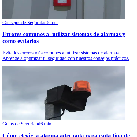
Consejos de Seguridad
6
min
Errores comunes al utilizar sistemas de alarmas y
cómo evitarlos
Evita los errores más comunes al utilizar sistemas de alarmas.
Aprende a optimizar tu seguridad con nuestros consejos prácticos.
Guías de Seguridad
6
min
Cómo elegir la alarma adecuada para cada tipo de