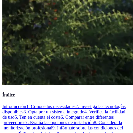
Índice
Introducción
1. Conoce tus necesidades
2. Investiga las tecnologías
disponibles
3. Opta por un sistema integrado
4. Verifica la facilidad
de uso
5. Ten en cuenta el coste
6. Comparar entre diferentes
proveedores
7. Evalúa las opciones de instalación
8. Considera la
monitorización profesional
9. Infórmate sobre las condiciones del