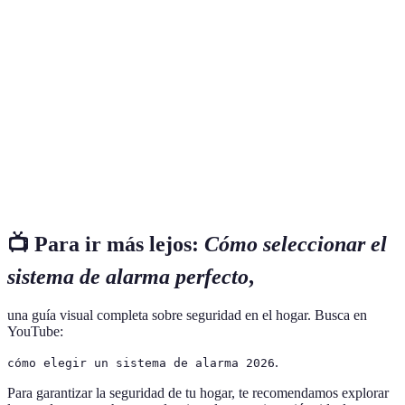
Terme
Définition
Sistema de
Dispositivo diseñado para detectar intrusiones y
alarma
alertar al propietario.
Monitoreo
Servicio brindado por empresas de seguridad
profesional
para supervisar alarmas.
Sensores de
Dispositivos que detectan movimientos para
movimiento
activar sistemas de alarma.
📺 Para ir más lejos:
Cómo seleccionar el
sistema de alarma perfecto
,
una guía visual completa sobre seguridad en el hogar. Busca en
YouTube:
.
cómo elegir un sistema de alarma 2026
Para garantizar la seguridad de tu hogar, te recomendamos explorar