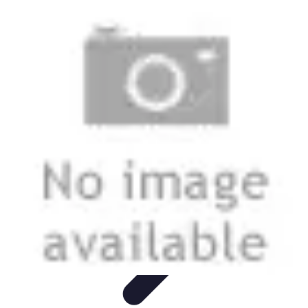
Urgencia Alarma
Consejos y Mantenimiento
Guías y Tutoriales
Consejos de
Seguridad
Guía de Compra
Guías de Compra
Urgencia Alarma