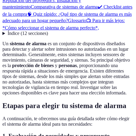
Reputación del proveedor
5. Instalación y
mantenimiento
Comparativa de sistemas de alarma
✔️ Checklist antes
de la compra
🧠 Quiz rápido: ¿Qué tipo de sistema de alarma es más
adecuado para un hogar pequeño?
Glossario
📺 Para ir más lejos:
*Cómo seleccionar el sistema de alarma perfecto*,
Índice
(
12
secciones
)
Un
sistema de alarma
es un conjunto de dispositivos diseñados
para detectar y alertar sobre intrusiones no autorizadas en un lugar
determinado. Generalmente, estos sistemas incluyen sensores de
movimiento, cámaras de seguridad, y sirenas. Su principal objetivo
es la
protección de bienes
y
personas
, proporcionando una
respuesta rápida a situaciones de emergencia. Existen diferentes
tipos de sistemas, desde los más simples que alertan sobre entradas
no autorizadas, hasta sistemas más complejos que integran
tecnologías de vigilancia en tiempo real. Investigar sobre las
opciones disponibles es clave para hacer una elección informada.
Etapas para elegir tu sistema de alarma
A continuación, te ofrecemos una guía detallada sobre cómo elegir
el sistema de alarma ideal para tus necesidades:
1. Evaluación de necesidades y presupuesto