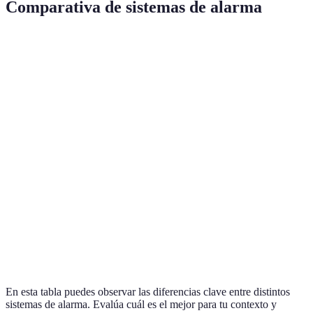
Comparativa de sistemas de alarma
Característica
Sistema A
Sistema B
Sistema C
Ve
Ide
Monitoreo
Sí
No
Sí
ho
gr
Conexión a
Co
Sí
Sí
No
internet
as
Integración
Me
Parcialmente
No
Sí
inteligente
us
In
Costo
200€
100€
250€
co
En esta tabla puedes observar las diferencias clave entre distintos
sistemas de alarma. Evalúa cuál es el mejor para tu contexto y