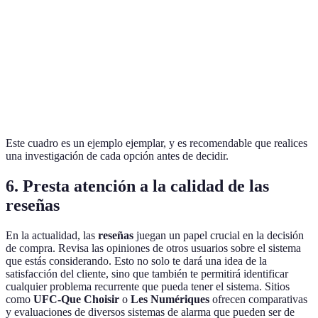
Detección de humo
No
Sí
Sí
Control móvil
Sí
Sí
No
Precio
50 EUR
30 EUR
70 EUR
Valoración
4.5/5
3.5/5
4.0/5
Este cuadro es un ejemplo ejemplar, y es recomendable que realices
una investigación de cada opción antes de decidir.
6. Presta atención a la calidad de las
reseñas
En la actualidad, las
reseñas
juegan un papel crucial en la decisión
de compra. Revisa las opiniones de otros usuarios sobre el sistema
que estás considerando. Esto no solo te dará una idea de la
satisfacción del cliente, sino que también te permitirá identificar
cualquier problema recurrente que pueda tener el sistema. Sitios
como
UFC-Que Choisir
o
Les Numériques
ofrecen comparativas
y evaluaciones de diversos sistemas de alarma que pueden ser de