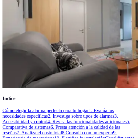
Índice
Cómo elegir la alarma perfecta para tu hogar
1. Evalúa tus
necesidades específicas
2. Investiga sobre tipos de alarmas
3.
Accesibilidad y control
4. Revisa las funcionalidades adicionales
5.
Comparativa de sistemas
6. Presta atención a la calidad de las
reseñas
7. Analiza el costo total
8.Consulta con un experto
9.