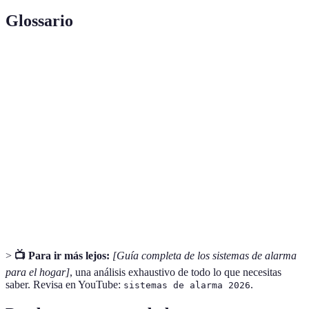
Glossario
Terme
Définition
Supervisión del sistema de alarma en tiempo real
Monitoreo
por parte de una empresa de seguridad.
Sensor de
Dispositivo que detecta el movimiento en su área de
movimiento
cobertura.
Cámara de
Equipo que captura video y audio para monitorear
seguridad
el entorno.
>
📺 Para ir más lejos:
[Guía completa de los sistemas de alarma
para el hogar]
, una análisis exhaustivo de todo lo que necesitas
saber. Revisa en YouTube:
.
sistemas de alarma 2026