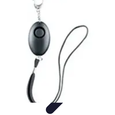
Urgencia Alarma
Consejos y Mantenimiento
Guías y Tutoriales
Consejos de
Seguridad
Guía de Compra
Guías de Compra
Urgencia Alarma