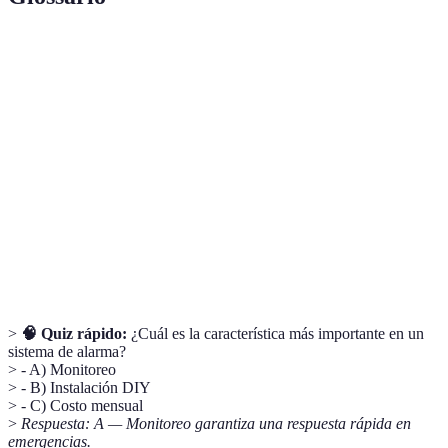
Terme
Définition
Sistema de
Dispositivo que detecta intrusos y alerta a los
alarma
propietarios.
Vigilancia continua de un sistema de seguridad
Monitoreo
por profesionales.
Sensor de
Dispositivo que detecta movimiento en su área
movimiento
de cobertura.
>
🧠 Quiz rápido:
¿Cuál es la característica más importante en un
sistema de alarma?
> - A) Monitoreo
> - B) Instalación DIY
> - C) Costo mensual
>
Respuesta: A — Monitoreo garantiza una respuesta rápida en
emergencias.