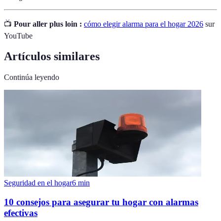
📺
Pour aller plus loin :
cómo elegir alarma para el hogar 2026
sur
YouTube
Artículos similares
Continúa leyendo
Seguridad en el hogar
6
min
10 consejos para asegurar tu hogar con alarmas
efectivas