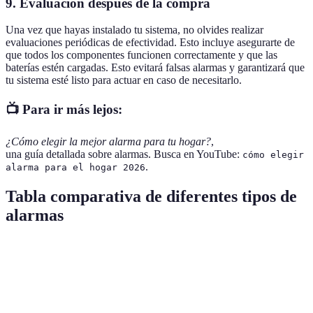
9. Evaluación después de la compra
Una vez que hayas instalado tu sistema, no olvides realizar
evaluaciones periódicas de efectividad. Esto incluye asegurarte de
que todos los componentes funcionen correctamente y que las
baterías estén cargadas. Esto evitará falsas alarmas y garantizará que
tu sistema esté listo para actuar en caso de necesitarlo.
📺 Para ir más lejos:
¿Cómo elegir la mejor alarma para tu hogar?
,
una guía detallada sobre alarmas. Busca en YouTube:
cómo elegir
.
alarma para el hogar 2026
Tabla comparativa de diferentes tipos de
alarmas
Características
Sistema A
Sistema B
Sistema C
Ver
Idea
Monitoreo 24/7
Sí
No
Sí
segu