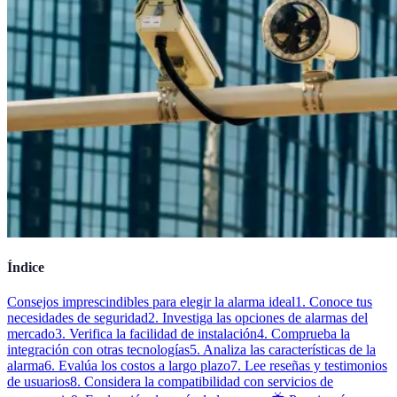
Índice
Consejos imprescindibles para elegir la alarma ideal
1. Conoce tus
necesidades de seguridad
2. Investiga las opciones de alarmas del
mercado
3. Verifica la facilidad de instalación
4. Comprueba la
integración con otras tecnologías
5. Analiza las características de la
alarma
6. Evalúa los costos a largo plazo
7. Lee reseñas y testimonios
de usuarios
8. Considera la compatibilidad con servicios de