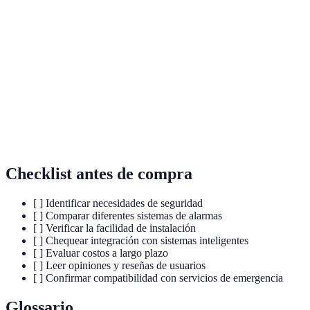
Instalación
Aho
No
Sí
Sí
DIY
inst
Integración
Mu
Sí
No
Sí
smart
conv
Varí
Costo mensual
20€
0€
15€
el s
Checklist antes de compra
[ ] Identificar necesidades de seguridad
[ ] Comparar diferentes sistemas de alarmas
[ ] Verificar la facilidad de instalación
[ ] Chequear integración con sistemas inteligentes
[ ] Evaluar costos a largo plazo
[ ] Leer opiniones y reseñas de usuarios
[ ] Confirmar compatibilidad con servicios de emergencia
Glossario