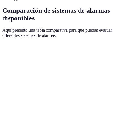
Comparación de sistemas de alarmas
disponibles
Aquí presento una tabla comparativa para que puedas evaluar
diferentes sistemas de alarmas:
Característica
Sistema A
Sistema B
Sistema C
Verd
Detección de
Sist
Sí
Sí
No
movimiento
es el
Sist
Acceso remoto
Sí
No
Sí
y C
dispo
Amb
Integración
siste
Sí
Sí
No
con cámaras
y B 
ideal