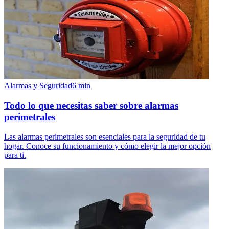
Alarmas y Seguridad
6
min
Todo lo que necesitas saber sobre alarmas
perimetrales
Las alarmas perimetrales son esenciales para la seguridad de tu
hogar. Conoce su funcionamiento y cómo elegir la mejor opción
para ti.