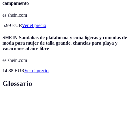
campamento
es.shein.com
5.99
EUR
Ver el precio
SHEIN Sandalias de plataforma y cuña ligeras y cómodas de
moda para mujer de talla grande, chanclas para playa y
vacaciones al aire libre
es.shein.com
14.88
EUR
Ver el precio
Glossario
Terme
Définition
Sistema de
Conjunto de dispositivos instalados con el fin de
alarma
proteger un espacio físico de intrusiones.