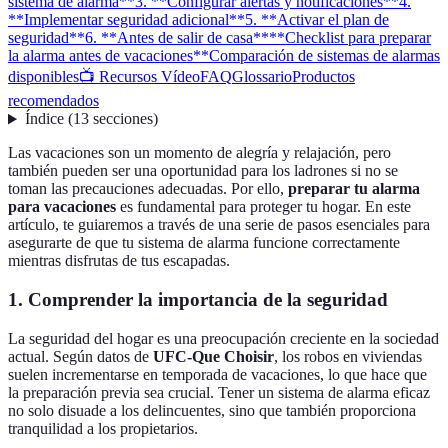
sistema de alarma**
3. **Configurar alertas y notificaciones**
4.
**Implementar seguridad adicional**
5. **Activar el plan de
seguridad**
6. **Antes de salir de casa**
**Checklist para preparar
la alarma antes de vacaciones**
Comparación de sistemas de alarmas
disponibles
📺 Recursos Vídeo
FAQ
Glossario
Productos
recomendados
Índice
(
13
secciones
)
Las vacaciones son un momento de alegría y relajación, pero
también pueden ser una oportunidad para los ladrones si no se
toman las precauciones adecuadas. Por ello,
preparar tu alarma
para vacaciones
es fundamental para proteger tu hogar. En este
artículo, te guiaremos a través de una serie de pasos esenciales para
asegurarte de que tu sistema de alarma funcione correctamente
mientras disfrutas de tus escapadas.
1.
Comprender la importancia de la seguridad
La seguridad del hogar es una preocupación creciente en la sociedad
actual. Según datos de
UFC-Que Choisir
, los robos en viviendas
suelen incrementarse en temporada de vacaciones, lo que hace que
la preparación previa sea crucial. Tener un sistema de alarma eficaz
no solo disuade a los delincuentes, sino que también proporciona
tranquilidad a los propietarios.