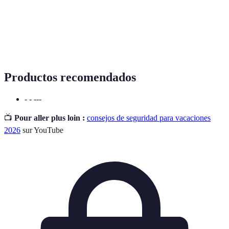
Sensores de
Dispositivos que detectan movimiento en un área
movimiento
determinada, activando la alarma.
Cámaras de
Dispositivos que graban o transmiten imágenes en
seguridad
tiempo real para la vigilancia.
Productos recomendados
- - ---
📺
Pour aller plus loin :
consejos de seguridad para vacaciones
2026
sur YouTube