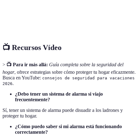
Sist
Precio
€100
€150
€80
es el
acces
📺 Recursos Vídeo
>
📺 Para ir más allá:
Guía completa sobre la seguridad del
hogar
, ofrece estrategias sobre cómo proteger tu hogar eficazmente.
Busca en YouTube:
consejos de seguridad para vacaciones
.
2026
¿Debo tener un sistema de alarma si viajo
frecuentemente?
Sí, tener un sistema de alarma puede disuadir a los ladrones y
proteger tu hogar.
¿Cómo puedo saber si mi alarma está funcionando
correctamente?