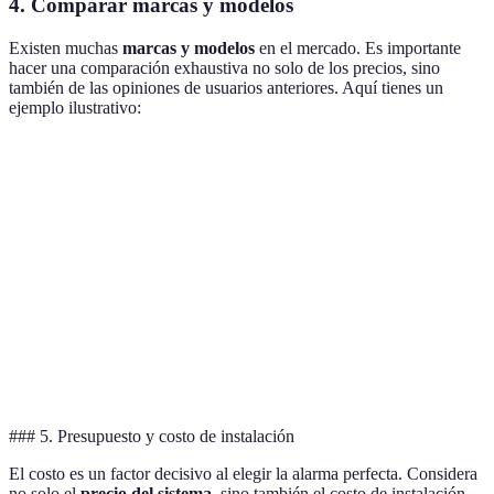
4. Comparar marcas y modelos
Existen muchas
marcas y modelos
en el mercado. Es importante
hacer una comparación exhaustiva no solo de los precios, sino
también de las opiniones de usuarios anteriores. Aquí tienes un
ejemplo ilustrativo:
Marca
Tipo de alarma
Precio estimado
Opiniones
Marca A
Inalámbrica
200 EUR
4.5/5
Marca B
Conectada
350 EUR
4.8/5
Marca C
Convencional
150 EUR
4.0/5
Marca D
DIY
120 EUR
4.3/5
### 5. Presupuesto y costo de instalación
El costo es un factor decisivo al elegir la alarma perfecta. Considera
no solo el
precio del sistema
, sino también el costo de instalación,