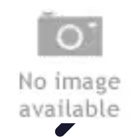
Urgencia Alarma
Consejos y Mantenimiento
Guías y Tutoriales
Consejos de
Seguridad
Guía de Compra
Guías de Compra
Urgencia Alarma