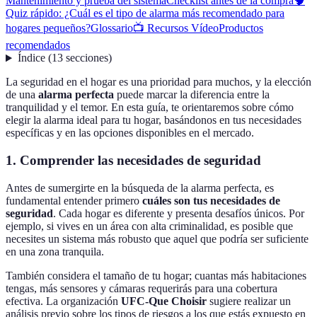
Mantenimiento y prueba del sistema
Checklist antes de la compra
🧠
Quiz rápido: ¿Cuál es el tipo de alarma más recomendado para
hogares pequeños?
Glossario
📺 Recursos Vídeo
Productos
recomendados
Índice
(
13
secciones
)
La seguridad en el hogar es una prioridad para muchos, y la elección
de una
alarma perfecta
puede marcar la diferencia entre la
tranquilidad y el temor. En esta guía, te orientaremos sobre cómo
elegir la alarma ideal para tu hogar, basándonos en tus necesidades
específicas y en las opciones disponibles en el mercado.
1. Comprender las necesidades de seguridad
Antes de sumergirte en la búsqueda de la alarma perfecta, es
fundamental entender primero
cuáles son tus necesidades de
seguridad
. Cada hogar es diferente y presenta desafíos únicos. Por
ejemplo, si vives en un área con alta criminalidad, es posible que
necesites un sistema más robusto que aquel que podría ser suficiente
en una zona tranquila.
También considera el tamaño de tu hogar; cuantas más habitaciones
tengas, más sensores y cámaras requerirás para una cobertura
efectiva. La organización
UFC-Que Choisir
sugiere realizar un
análisis previo sobre los tipos de riesgos a los que estás expuesto en