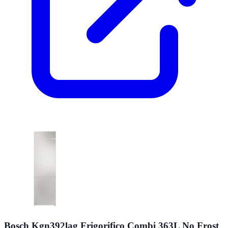
Bosch Kgn392lag Frigorifico Combi 363L No Frost