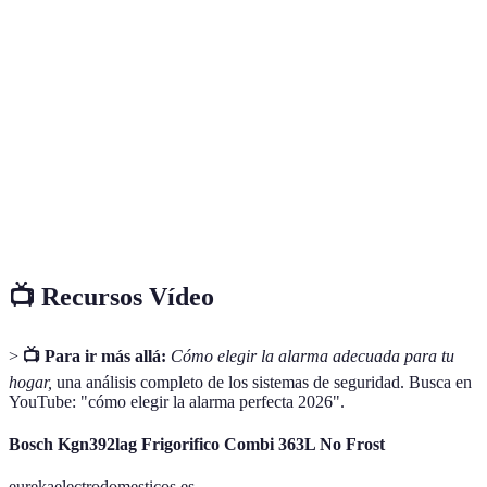
Terme
Définition
Sistema
Un conjunto de dispositivos diseñados para detectar
de alarma
intrusiones o emergencias en una propiedad.
Supervisión continua de un sistema de seguridad por
Monitoreo
una empresa especializada.
Tecnología
Dispositivos que utilizan conectividad a Internet para
smart
ser controlados remotamente.
📺 Recursos Vídeo
>
📺 Para ir más allá:
Cómo elegir la alarma adecuada para tu
hogar,
una análisis completo de los sistemas de seguridad. Busca en
YouTube: "cómo elegir la alarma perfecta 2026".
Bosch Kgn392lag Frigorifico Combi 363L No Frost
eurekaelectrodomesticos.es