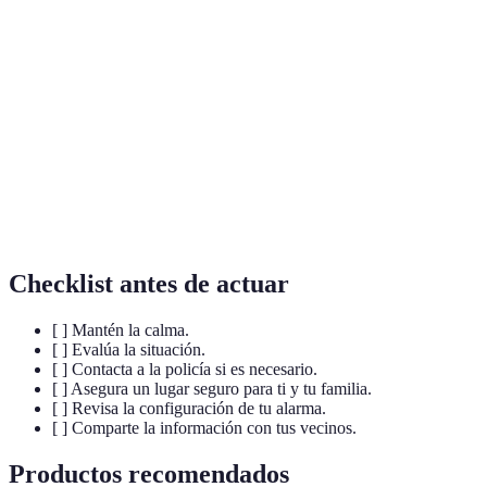
Sistema de
Conjunto de dispositivos diseñados para detectar
alarma
eventos no deseados como robos, incendios, etc.
Sensor de
Dispositivo que detecta el movimiento en un área
movimiento
específica y activa la alarma cuando esto sucede.
Cámara de
Dispositivo de vigilancia que graba o transmite
seguridad
imágenes en tiempo real para seguridad del hogar.
Checklist antes de actuar
[ ] Mantén la calma.
[ ] Evalúa la situación.
[ ] Contacta a la policía si es necesario.
[ ] Asegura un lugar seguro para ti y tu familia.
[ ] Revisa la configuración de tu alarma.
[ ] Comparte la información con tus vecinos.
Productos recomendados