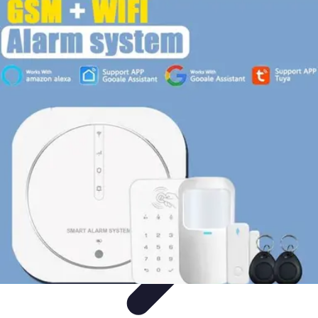
Urgencia Alarma
Consejos y Mantenimiento
Guías y Tutoriales
Consejos de
Seguridad
Guía de Compra
Guías de Compra
Urgencia Alarma