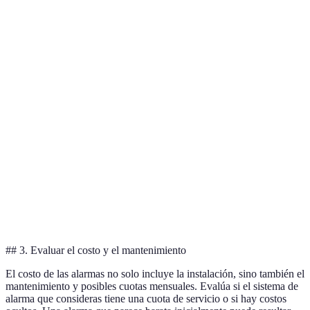
Característica
Opción A
Opción B
Opción C
Veredi
Notificaciones
Opció
Sí
No
Sí
Real-time
y C
Conectividad
Opció
Sí
Sí
No
Móvil
y B
Monitoreo
Opció
No
Sí
Sí
24/7
y C
Integración
Opció
Sí
No
Sí
Domótica
y C
## 3. Evaluar el costo y el mantenimiento
El costo de las alarmas no solo incluye la instalación, sino también el
mantenimiento y posibles cuotas mensuales. Evalúa si el sistema de
alarma que consideras tiene una cuota de servicio o si hay costos