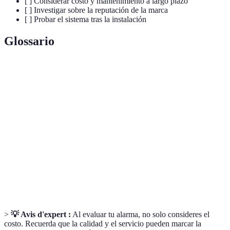
[ ] Considerar costo y mantenimiento a largo plazo
[ ] Investigar sobre la reputación de la marca
[ ] Probar el sistema tras la instalación
Glossario
Terme
Définition
Alarma
Sistema de alarma que no requiere cables para su
Inalámbrica
instalación.
Monitoreo
Servicio que supervisa la alarma constantemente.
24/7
Integración
Capacidad de un sistema para comunicarse con
Domótica
otros dispositivos automáticos en el hogar.
>
💡 Avis d'expert :
Al evaluar tu alarma, no solo consideres el
costo. Recuerda que la calidad y el servicio pueden marcar la