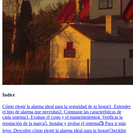
Índice
Cómo elegir la alarma ideal para la seguridad de tu hogar
1. Entender
el tipo de alarma que necesitas
2. Comparar las características de
cada sistema
3. Evaluar el costo y el mantenimiento
4. Verificar la
reputación de la marca
5. Instalar y probar el sistema
📺 Para ir más
lejos: Descubre cómo elegir la alarma ideal para tu hogar
Checklist