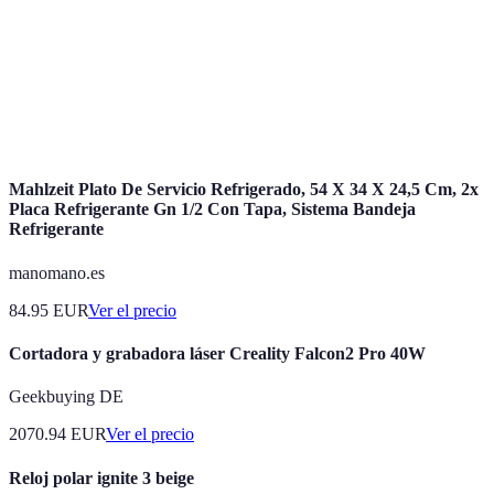
propiedad para enviar alertas en caso de
24/7
emergencias.
Capacidad de los dispositivos de seguridad para
Integración
conectarse y funcionar junto con otros dispositivos
inteligente
inteligentes del hogar.
Mahlzeit Plato De Servicio Refrigerado, 54 X 34 X 24,5 Cm, 2x
Placa Refrigerante Gn 1/2 Con Tapa, Sistema Bandeja
Refrigerante
manomano.es
84.95
EUR
Ver el precio
Cortadora y grabadora láser Creality Falcon2 Pro 40W
Geekbuying DE
2070.94
EUR
Ver el precio
Reloj polar ignite 3 beige