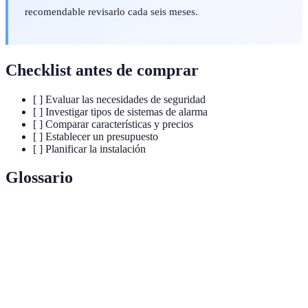
recomendable revisarlo cada seis meses.
Checklist antes de comprar
[ ] Evaluar las necesidades de seguridad
[ ] Investigar tipos de sistemas de alarma
[ ] Comparar características y precios
[ ] Establecer un presupuesto
[ ] Planificar la instalación
Glossario
Terme
Définition
Sistema de
Dispositivo diseñado para detectar y alertar sobre
alarma
intrusiones o eventos no deseados.
Servicio que permite la supervisión continua de una
Monitoreo