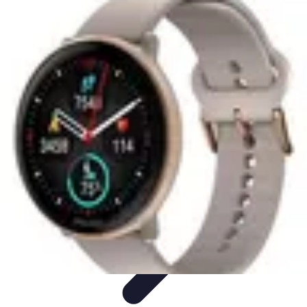
Urgencia Alarma
Consejos y Mantenimiento
Guías y Tutoriales
Consejos de
Seguridad
Guía de Compra
Guías de Compra
Urgencia Alarma