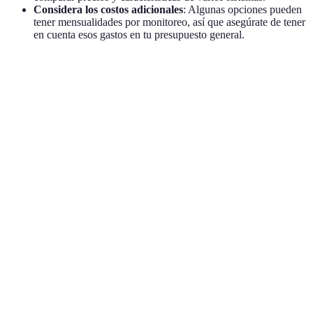
Considera los costos adicionales
: Algunas opciones pueden
tener mensualidades por monitoreo, así que asegúrate de tener
en cuenta esos gastos en tu presupuesto general.
Característica
Sistema A
Sistema B
Sistema C
Vere
Ideal
Monitoreo
Sí
No
Sí
segur
24/7
conti
Útil 
Verificación
Sí
Sí
No
conf
por video
intru
Integración
Facil
con
No
Sí
Sí
contr
dispositivos
remo
A ele
Precio total
300€
200€
350€
segú