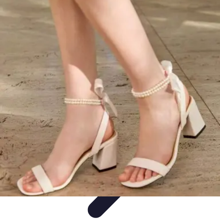
Urgencia Alarma
Consejos y Mantenimiento
Guías y Tutoriales
Consejos de
Seguridad
Guía de Compra
Guías de Compra
Urgencia Alarma