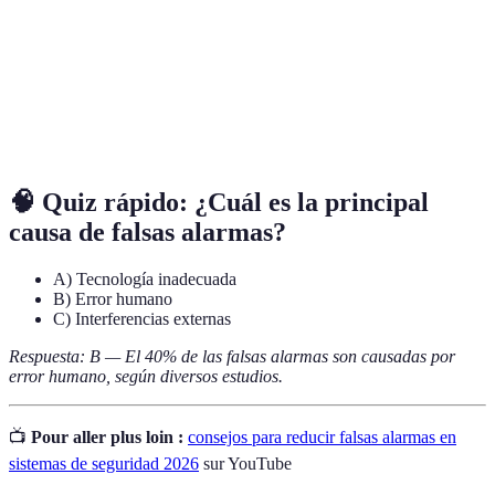
Sensores de
Dispositivos que detectan movimiento y activan
movimiento
alarmas o alertas.
Prácticas programadas para verificar y asegurar
Mantenimiento
el buen funcionamiento del sistema de
preventivo
seguridad.
🧠 Quiz rápido: ¿Cuál es la principal
causa de falsas alarmas?
A) Tecnología inadecuada
B) Error humano
C) Interferencias externas
Respuesta: B — El 40% de las falsas alarmas son causadas por
error humano, según diversos estudios.
📺
Pour aller plus loin :
consejos para reducir falsas alarmas en
sistemas de seguridad 2026
sur YouTube