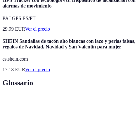
GPS Tracker con tecnología 4G. Dispositivo de localización con
alarmas de movimiento
PAJ GPS ES/PT
29.99
EUR
Ver el precio
SHEIN Sandalias de tacón alto blancas con lazo y perlas falsas,
regalos de Navidad, Navidad y San Valentín para mujer
es.shein.com
17.18
EUR
Ver el precio
Glossario
Terme
Définition
Un conjunto de dispositivos diseñados para
Sistema de
proteger un hogar o negocio contra intrusiones
seguridad
o peligros.