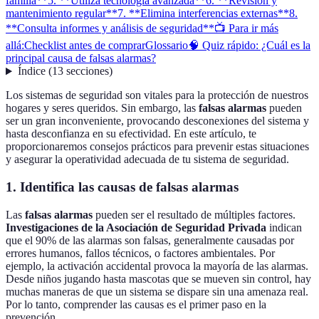
familia**
5. **Utiliza tecnología avanzada**
6. **Revisión y
mantenimiento regular**
7. **Elimina interferencias externas**
8.
**Consulta informes y análisis de seguridad**
📺 Para ir más
allá:
Checklist antes de comprar
Glossario
🧠 Quiz rápido: ¿Cuál es la
principal causa de falsas alarmas?
Índice
(
13
secciones
)
Los sistemas de seguridad son vitales para la protección de nuestros
hogares y seres queridos. Sin embargo, las
falsas alarmas
pueden
ser un gran inconveniente, provocando desconexiones del sistema y
hasta desconfianza en su efectividad. En este artículo, te
proporcionaremos consejos prácticos para prevenir estas situaciones
y asegurar la operatividad adecuada de tu sistema de seguridad.
1.
Identifica las causas de falsas alarmas
Las
falsas alarmas
pueden ser el resultado de múltiples factores.
Investigaciones de la Asociación de Seguridad Privada
indican
que el 90% de las alarmas son falsas, generalmente causadas por
errores humanos, fallos técnicos, o factores ambientales. Por
ejemplo, la activación accidental provoca la mayoría de las alarmas.
Desde niños jugando hasta mascotas que se mueven sin control, hay
muchas maneras de que un sistema se dispare sin una amenaza real.
Por lo tanto, comprender las causas es el primer paso en la
prevención.