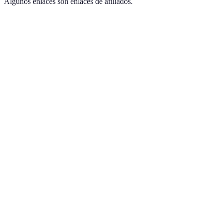
Algunos enlaces son enlaces de afiliados.