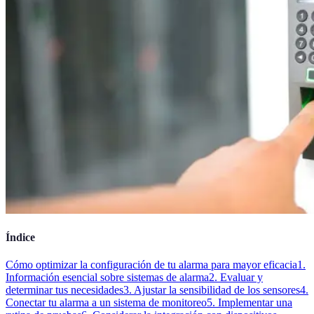
Índice
Cómo optimizar la configuración de tu alarma para mayor eficacia
1.
Información esencial sobre sistemas de alarma
2. Evaluar y
determinar tus necesidades
3. Ajustar la sensibilidad de los sensores
4.
Conectar tu alarma a un sistema de monitoreo
5. Implementar una