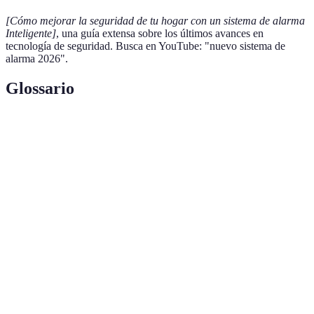
[Cómo mejorar la seguridad de tu hogar con un sistema de alarma
Inteligente]
, una guía extensa sobre los últimos avances en
tecnología de seguridad. Busca en YouTube: "nuevo sistema de
alarma 2026".
Glossario
Terme
Définition
Sistema de
Dispositivos diseñados para proteger un área
alarma
mediante detección de riesgo y alertas.
Sensores de
Dispositivos que detectan movimiento en un área
movimiento
específica y activan la alarma si es necesario.
Servicio proporcionado por empresas que
Monitoreo
supervisan sistemas de alarma y responden a las
profesional
alertas en tiempo real.