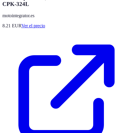
CPK-324L
motointegrator.es
8.21
EUR
Ver el precio