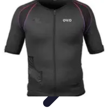
Urgencia Alarma
Consejos y Mantenimiento
Guías y Tutoriales
Consejos de
Seguridad
Guía de Compra
Guías de Compra
Urgencia Alarma