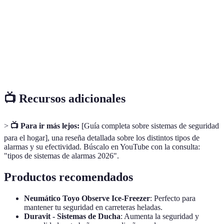
Sensor de
Dispositivo que identifica movimiento en un área
movimiento
específica y activa el sistema de alarma.
Monitoreo
Servicio que observa de manera continua el sistema
profesional
de alarma y responde a alarmas activadas.
📺 Recursos adicionales
>
📺 Para ir más lejos:
[Guía completa sobre sistemas de seguridad
para el hogar], una reseña detallada sobre los distintos tipos de
alarmas y su efectividad. Búscalo en YouTube con la consulta:
"tipos de sistemas de alarmas 2026".
Productos recomendados
Neumático Toyo Observe Ice-Freezer
: Perfecto para
mantener tu seguridad en carreteras heladas.
Duravit - Sistemas de Ducha
: Aumenta la seguridad y