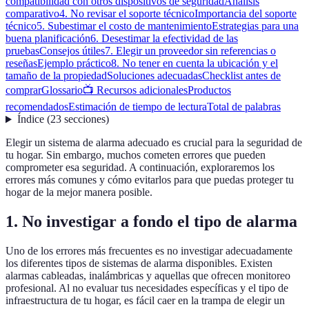
compatibilidad con otros dispositivos de seguridad
Análisis
comparativo
4. No revisar el soporte técnico
Importancia del soporte
técnico
5. Subestimar el costo de mantenimiento
Estrategias para una
buena planificación
6. Desestimar la efectividad de las
pruebas
Consejos útiles
7. Elegir un proveedor sin referencias o
reseñas
Ejemplo práctico
8. No tener en cuenta la ubicación y el
tamaño de la propiedad
Soluciones adecuadas
Checklist antes de
comprar
Glossario
📺 Recursos adicionales
Productos
recomendados
Estimación de tiempo de lectura
Total de palabras
Índice
(
23
secciones
)
Elegir un sistema de alarma adecuado es crucial para la seguridad de
tu hogar. Sin embargo, muchos cometen errores que pueden
comprometer esa seguridad. A continuación, exploraremos los
errores más comunes y cómo evitarlos para que puedas proteger tu
hogar de la mejor manera posible.
1. No investigar a fondo el tipo de alarma
Uno de los errores más frecuentes es no investigar adecuadamente
los diferentes tipos de sistemas de alarma disponibles. Existen
alarmas cableadas, inalámbricas y aquellas que ofrecen monitoreo
profesional. Al no evaluar tus necesidades específicas y el tipo de
infraestructura de tu hogar, es fácil caer en la trampa de elegir un