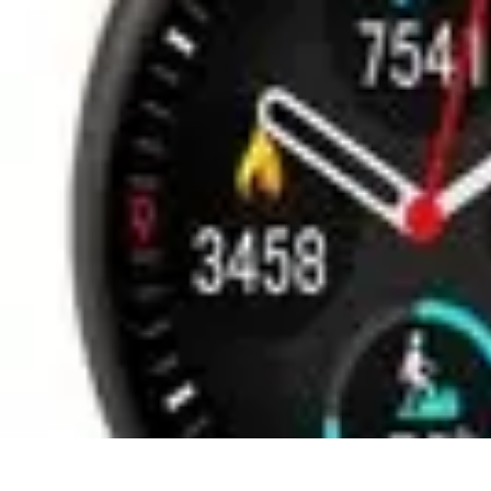
Urgencia Alarma
Consejos y Mantenimiento
Guías y Tutoriales
Consejos de Seguridad
G
Urgencia Alarma