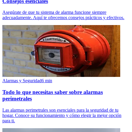
Consejos esenciales
Asegúrate de que tu sistema de alarma funcione siempre
adecuadamente. Aquí te ofrecemos consejos prácticos y efectivos.
Alarmas y Seguridad
6
min
Todo lo que necesitas saber sobre alarmas
perimetrales
Las alarmas perimetrales son esenciales para la seguridad de tu
hogar. Conoce su funcionamiento y cómo elegir la mejor opción
para ti.