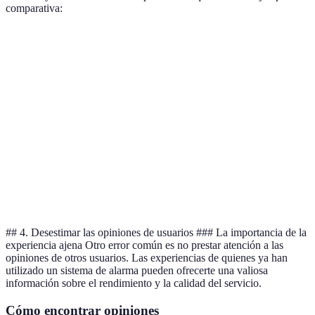
comparativa:
Característica
Sistema A
Sistema B
Sistema C
Monitoreo 24/7
Sí
No
Sí
Integración con
Sí
Sí
No
domótica
Funcionalidad móvil
Sí
Solo local
Sí
Costo mensual
€30
€20
€25
## 4. Desestimar las opiniones de usuarios ### La importancia de la
experiencia ajena Otro error común es no prestar atención a las
opiniones de otros usuarios. Las experiencias de quienes ya han
utilizado un sistema de alarma pueden ofrecerte una valiosa
información sobre el rendimiento y la calidad del servicio.
Cómo encontrar opiniones