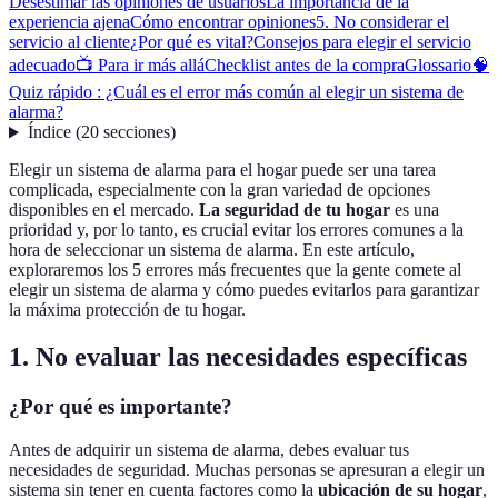
Desestimar las opiniones de usuarios
La importancia de la
experiencia ajena
Cómo encontrar opiniones
5. No considerar el
servicio al cliente
¿Por qué es vital?
Consejos para elegir el servicio
adecuado
📺 Para ir más allá
Checklist antes de la compra
Glossario
🧠
Quiz rápido : ¿Cuál es el error más común al elegir un sistema de
alarma?
Índice
(
20
secciones
)
Elegir un sistema de alarma para el hogar puede ser una tarea
complicada, especialmente con la gran variedad de opciones
disponibles en el mercado.
La seguridad de tu hogar
es una
prioridad y, por lo tanto, es crucial evitar los errores comunes a la
hora de seleccionar un sistema de alarma. En este artículo,
exploraremos los 5 errores más frecuentes que la gente comete al
elegir un sistema de alarma y cómo puedes evitarlos para garantizar
la máxima protección de tu hogar.
1. No evaluar las necesidades específicas
¿Por qué es importante?
Antes de adquirir un sistema de alarma, debes evaluar tus
necesidades de seguridad. Muchas personas se apresuran a elegir un
sistema sin tener en cuenta factores como la
ubicación de su hogar
,