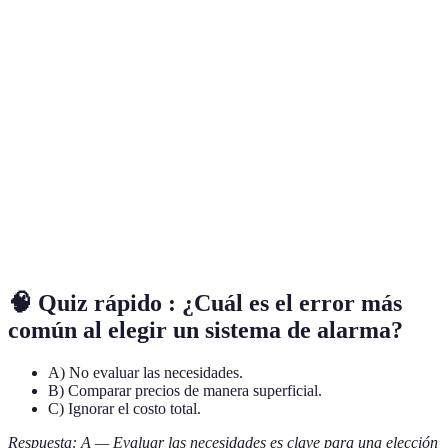
Terme
Définition
Vigilancia continua de un sistema de seguridad,
Monitoreo 24/7
siempre disponible.
Sistema
Sistema que no requiere conexiones por cables,
Inalambrico
facilitando la instalación.
Detección de
Tecnología que identifica la presencia de
movimientos
personas, activando alertas.
🧠 Quiz rápido : ¿Cuál es el error más
común al elegir un sistema de alarma?
A) No evaluar las necesidades.
B) Comparar precios de manera superficial.
C) Ignorar el costo total.
Respuesta: A — Evaluar las necesidades es clave para una elección