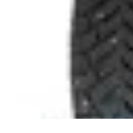
Urgencia Alarma
Consejos y Mantenimiento
Guías y Tutoriales
Consejos de Seguridad
G
Urgencia Alarma