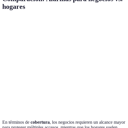
hogares
Característica
Alarmas para Negocios
Alarmas para Hogares
Extensa, módulos
Limitada, centrada en
Cobertura
adicionales
acceso
Avanzada, IA, cámaras
Básica, sensores
Tecnología
HD
estándar
Elevado, más
Moderado, instalación
Costo
mantenimiento
sencilla
Profesional,
Opcional,
Monitoreo
centralizado
autogestionado
En términos de
cobertura
, los negocios requieren un alcance mayor
para proteger múltiples accesos, mientras que los hogares suelen