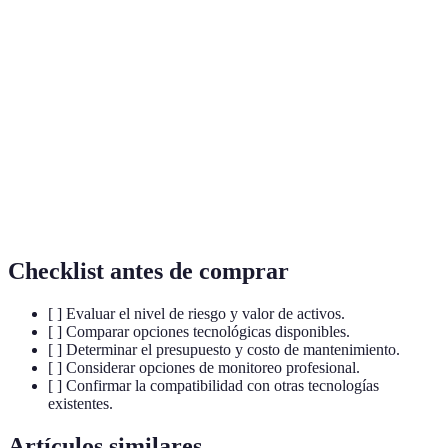
Cobertura
Ámbito de protección de un sistema de alarma.
IA
Tecnología para simular procesos de inteligencia
(Inteligencia
humana en sistemas de seguridad.
Artificial)
Supervisión de un sistema de alarma desde una
Monitoreo
ubicación diferente a donde se hospeda
remoto
físicamente.
Checklist antes de comprar
[ ] Evaluar el nivel de riesgo y valor de activos.
[ ] Comparar opciones tecnológicas disponibles.
[ ] Determinar el presupuesto y costo de mantenimiento.
[ ] Considerar opciones de monitoreo profesional.
[ ] Confirmar la compatibilidad con otras tecnologías
existentes.
Artículos similares