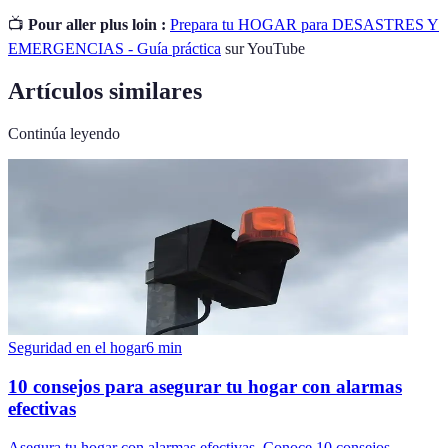
📺
Pour aller plus loin :
Prepara tu HOGAR para DESASTRES Y
EMERGENCIAS - Guía práctica
sur YouTube
Artículos similares
Continúa leyendo
Seguridad en el hogar
6
min
10 consejos para asegurar tu hogar con alarmas
efectivas
Asegura tu hogar con alarmas efectivas. Conoce 10 consejos