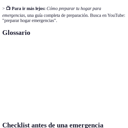
>
📺 Para ir más lejos:
Cómo preparar tu hogar para
emergencias
, una guía completa de preparación. Busca en YouTube:
"preparar hogar emergencias".
Glossario
Terme
Définition
Kit de
Conjunto de suministros y herramientas necesarias
Emergencia
para afrontar situaciones de crisis.
Plan de
Estrategia definida para salir de una zona en caso de
Evacuación
desastre.
Práctica que simula un escenario de emergencia
Simulacro
para evaluar la preparación.
Checklist antes de una emergencia