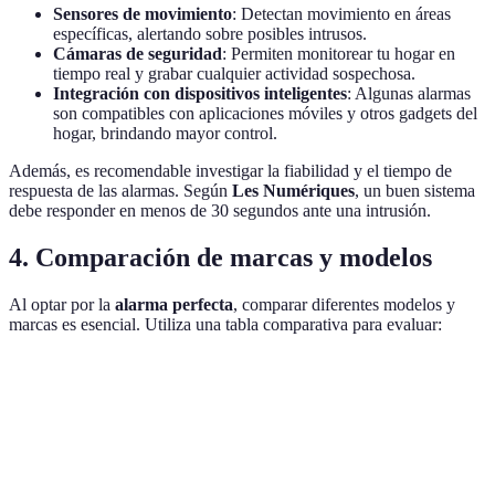
Sensores de movimiento
: Detectan movimiento en áreas
específicas, alertando sobre posibles intrusos.
Cámaras de seguridad
: Permiten monitorear tu hogar en
tiempo real y grabar cualquier actividad sospechosa.
Integración con dispositivos inteligentes
: Algunas alarmas
son compatibles con aplicaciones móviles y otros gadgets del
hogar, brindando mayor control.
Además, es recomendable investigar la fiabilidad y el tiempo de
respuesta de las alarmas. Según
Les Numériques
, un buen sistema
debe responder en menos de 30 segundos ante una intrusión.
4. Comparación de marcas y modelos
Al optar por la
alarma perfecta
, comparar diferentes modelos y
marcas es esencial. Utiliza una tabla comparativa para evaluar:
Característica
Opción A
Opción B
Opción C
Tipo de instalación
Inalámbrica
Con cable
Híbrido
Monitoreo remoto
Sí
No
Sí