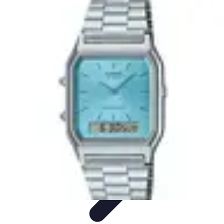
Urgencia Alarma
Consejos y Mantenimiento
Guías y Tutoriales
Consejos de
Seguridad
Guía de Compra
Guías de Compra
Urgencia Alarma