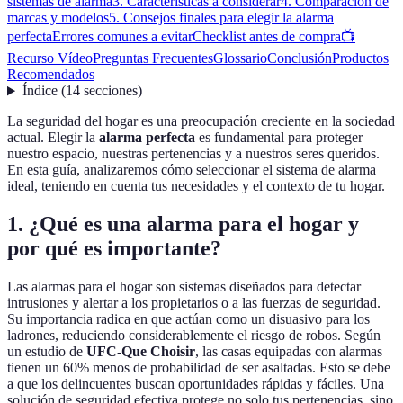
sistemas de alarma
3. Características a considerar
4. Comparación de
marcas y modelos
5. Consejos finales para elegir la alarma
perfecta
Errores comunes a evitar
Checklist antes de compra
📺
Recurso Vídeo
Preguntas Frecuentes
Glossario
Conclusión
Productos
Recomendados
Índice
(
14
secciones
)
La seguridad del hogar es una preocupación creciente en la sociedad
actual. Elegir la
alarma perfecta
es fundamental para proteger
nuestro espacio, nuestras pertenencias y a nuestros seres queridos.
En esta guía, analizaremos cómo seleccionar el sistema de alarma
ideal, teniendo en cuenta tus necesidades y el contexto de tu hogar.
1. ¿Qué es una alarma para el hogar y
por qué es importante?
Las alarmas para el hogar son sistemas diseñados para detectar
intrusiones y alertar a los propietarios o a las fuerzas de seguridad.
Su importancia radica en que actúan como un disuasivo para los
ladrones, reduciendo considerablemente el riesgo de robos. Según
un estudio de
UFC-Que Choisir
, las casas equipadas con alarmas
tienen un 60% menos de probabilidad de ser asaltadas. Esto se debe
a que los delincuentes buscan oportunidades rápidas y fáciles. Una
solución de seguridad efectiva protege no solo tus pertenencias, sino