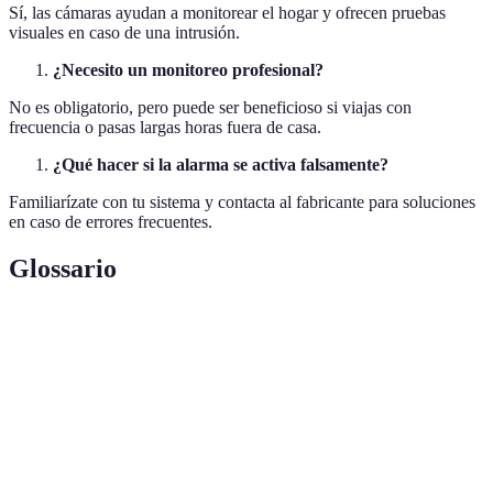
Sí, las cámaras ayudan a monitorear el hogar y ofrecen pruebas
visuales en caso de una intrusión.
¿Necesito un monitoreo profesional?
No es obligatorio, pero puede ser beneficioso si viajas con
frecuencia o pasas largas horas fuera de casa.
¿Qué hacer si la alarma se activa falsamente?
Familiarízate con tu sistema y contacta al fabricante para soluciones
en caso de errores frecuentes.
Glossario
Terme
Définition
Sistema de
Dispositivo que detecta amenazas y emite señales
alarma
de alerta.
Sensores de
Dispositivos que detectan cambios en el espacio
movimiento
y alertan de movimiento.