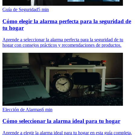
Guía de Seguridad
5
min
Cómo elegir la alarma perfecta para la seguridad de
tu hogar
Aprende a seleccionar la alarma perfecta para la seguridad de tu
hogar con consejos prácticos y recomendaciones de productos.
Elección de Alarmas
6
min
Cómo seleccionar la alarma ideal para tu hogar
Aprende a elegir la alarma ideal para tu hogar en esta guía completa,