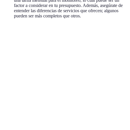
una tarifa mensual para el monitoreo, lo cual puede ser un
factor a considerar en tu presupuesto. Además, asegúrate de
entender las diferencias de servicios que ofrecen; algunos
pueden ser más completos que otros.
Criterio
Opción A
Opción B
Opción C
Tipo de
DIY
Profesional
Híbrido
instalación
Con costo
Solo alertas
Monitoreo
Sin costo
mensual
móviles
Características
Extremadamente
Básicas
Avanzadas
avanzadas
avanzadas