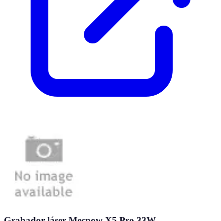
Grabador láser Mecpow X5 Pro 33W