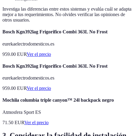
Investiga las diferencias entre estos sistemas y evalúa cuál se adapta
mejor a tus requerimientos. No olvides verificar las opiniones de
otros usuarios.
Bosch Kgn392lag Frigorifico Combi 363L No Frost
eurekaelectrodomesticos.es
959.00
EUR
Ver el precio
Bosch Kgn392lag Frigorifico Combi 363L No Frost
eurekaelectrodomesticos.es
959.00
EUR
Ver el precio
Mochila columbia triple canyon™ 24l backpack negro
Atmosfera Sport ES
71.50
EUR
Ver el precio
3. Considerar la facilidad de instalación