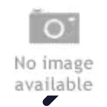
Urgencia Alarma
Consejos y Mantenimiento
Guías y Tutoriales
Consejos de
Seguridad
Guía de Compra
Guías de Compra
Urgencia Alarma