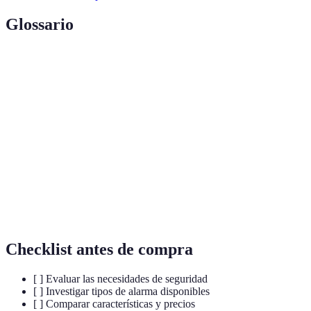
Glossario
Terme
Définition
Alarmas de
Dispositivos diseñados para proteger un hogar o
seguridad
una propiedad contra intrusos.
Monitoreo
Servicio donde una empresa supervisa tu sistema de
profesional
alarma y responde ante alertas.
Sensores de
Dispositivos que detectan movimientos dentro de
movimiento
un área y activan la alarma si es necesario.
Checklist antes de compra
[ ] Evaluar las necesidades de seguridad
[ ] Investigar tipos de alarma disponibles
[ ] Comparar características y precios