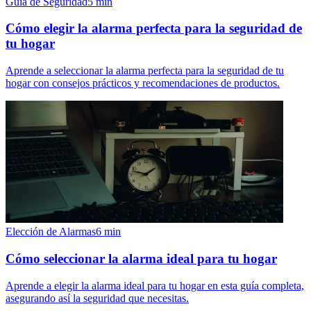
Guía de Seguridad
5
min
Cómo elegir la alarma perfecta para la seguridad de
tu hogar
Aprende a seleccionar la alarma perfecta para la seguridad de tu
hogar con consejos prácticos y recomendaciones de productos.
Elección de Alarmas
6
min
Cómo seleccionar la alarma ideal para tu hogar
Aprende a elegir la alarma ideal para tu hogar en esta guía completa,
asegurando así la seguridad que necesitas.