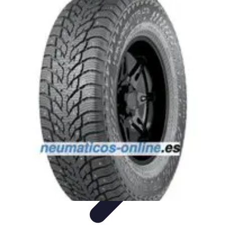
Urgencia Alarma
Consejos y Mantenimiento
Guías y Tutoriales
Consejos de
Seguridad
Guía de Compra
Guías de Compra
Urgencia Alarma