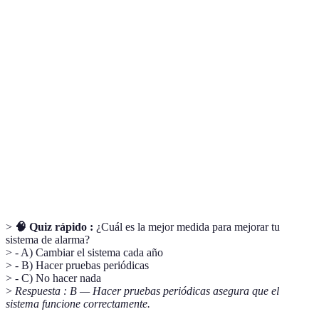
Terme
Définition
Sistema
Dispositivo que entrega alertas en caso de
de alarma
emergencias o intrusiones.
Dispositivo que detecta cambios en el ambiente,
Sensor
como movimiento o humo.
Monitoreo
Funcionalidad que permite controlar el sistema de
remoto
alarma desde un dispositivo móvil.
>
🧠 Quiz rápido :
¿Cuál es la mejor medida para mejorar tu
sistema de alarma?
> - A) Cambiar el sistema cada año
> - B) Hacer pruebas periódicas
> - C) No hacer nada
>
Respuesta : B — Hacer pruebas periódicas asegura que el
sistema funcione correctamente.