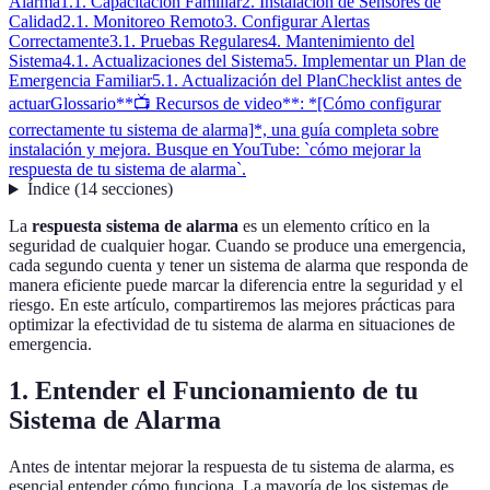
Alarma
1.1. Capacitación Familiar
2. Instalación de Sensores de
Calidad
2.1. Monitoreo Remoto
3. Configurar Alertas
Correctamente
3.1. Pruebas Regulares
4. Mantenimiento del
Sistema
4.1. Actualizaciones del Sistema
5. Implementar un Plan de
Emergencia Familiar
5.1. Actualización del Plan
Checklist antes de
actuar
Glossario
**📺 Recursos de video**: *[Cómo configurar
correctamente tu sistema de alarma]*, una guía completa sobre
instalación y mejora. Busque en YouTube: `cómo mejorar la
respuesta de tu sistema de alarma`.
Índice
(
14
secciones
)
La
respuesta sistema de alarma
es un elemento crítico en la
seguridad de cualquier hogar. Cuando se produce una emergencia,
cada segundo cuenta y tener un sistema de alarma que responda de
manera eficiente puede marcar la diferencia entre la seguridad y el
riesgo. En este artículo, compartiremos las mejores prácticas para
optimizar la efectividad de tu sistema de alarma en situaciones de
emergencia.
1. Entender el Funcionamiento de tu
Sistema de Alarma
Antes de intentar mejorar la respuesta de tu sistema de alarma, es
esencial entender cómo funciona. La mayoría de los sistemas de