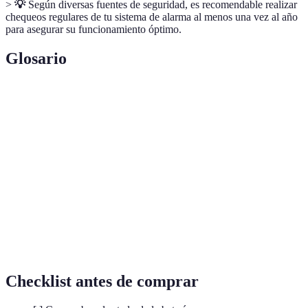
>
💡
Según diversas fuentes de seguridad, es recomendable realizar
chequeos regulares de tu sistema de alarma al menos una vez al año
para asegurar su funcionamiento óptimo.
Glosario
Terme
Définition
Sistema de
Dispositivo destinado a prevenir intrusiones en un
Alarma
espacio determinado.
La capacidad de un dispositivo para conectar con
Conectividad
otros puntos, como la red Wi-Fi.
Dispositivo que detecta movimientos o cambios en
Sensor
el entorno.
Checklist antes de comprar