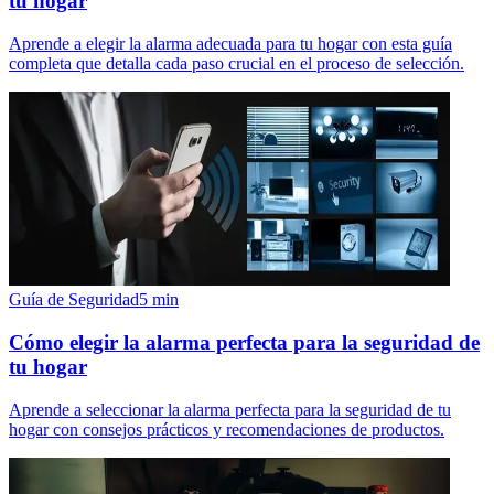
tu hogar
Aprende a elegir la alarma adecuada para tu hogar con esta guía
completa que detalla cada paso crucial en el proceso de selección.
Guía de Seguridad
5
min
Cómo elegir la alarma perfecta para la seguridad de
tu hogar
Aprende a seleccionar la alarma perfecta para la seguridad de tu
hogar con consejos prácticos y recomendaciones de productos.