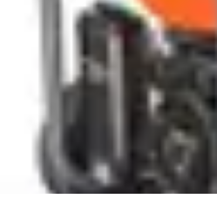
Urgencia Alarma
Consejos y Mantenimiento
Guías y Tutoriales
Consejos de Seguridad
G
Urgencia Alarma