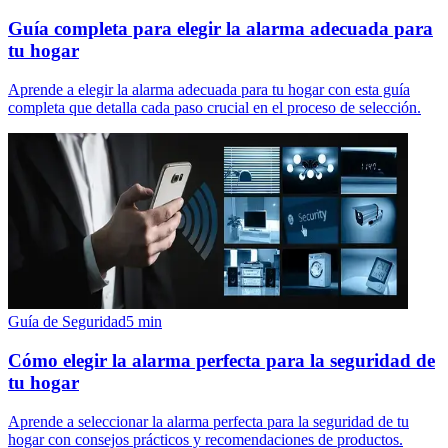
Guía completa para elegir la alarma adecuada para
tu hogar
Aprende a elegir la alarma adecuada para tu hogar con esta guía
completa que detalla cada paso crucial en el proceso de selección.
Guía de Seguridad
5
min
Cómo elegir la alarma perfecta para la seguridad de
tu hogar
Aprende a seleccionar la alarma perfecta para la seguridad de tu
hogar con consejos prácticos y recomendaciones de productos.