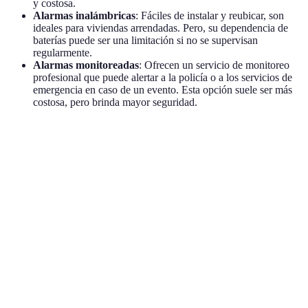
y costosa.
Alarmas inalámbricas
: Fáciles de instalar y reubicar, son
ideales para viviendas arrendadas. Pero, su dependencia de
baterías puede ser una limitación si no se supervisan
regularmente.
Alarmas monitoreadas
: Ofrecen un servicio de monitoreo
profesional que puede alertar a la policía o a los servicios de
emergencia en caso de un evento. Esta opción suele ser más
costosa, pero brinda mayor seguridad.
Tipo de Alarma
Ventajas
Desventajas
Ideal para
Alarmas
Alta
Instalación
Propiedades
cableadas
fiabilidad
complicada
permanentes
Flexibilidad
Alarmas
Dependencia
Rentas y
y fácil
inalámbricas
de batería
movilidad
instalación
Alarmas
Respuesta
Costo
Seguridad
monitoreadas
inmediata
adicional
máxima