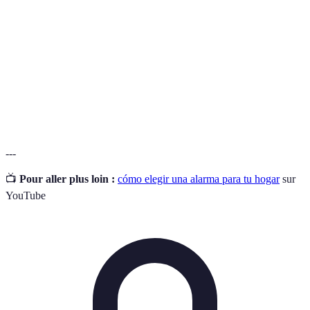
seguridad
intrusiones.
Sensores de
Dispositivos que detectan movimiento en
movimiento
áreas designadas.
Cámaras de
Dispositivos que graban o transmiten video
vigilancia
para monitoreo.
---
📺
Pour aller plus loin :
cómo elegir una alarma para tu hogar
sur
YouTube