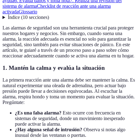
ayuda
6. Evalúa daños y toma nota
7. Realiza una revisión del
sistema de alarma
Checklist de reacción ante una alarma
activada
Glossario
Índice
(
10
secciones
)
Las alarmas de seguridad son una herramienta crucial para proteger
nuestros hogares y negocios. Sin embargo, cuando suena una
alarma, la reacción adecuada es esencial no solo para garantizar la
seguridad, sino también para evitar situaciones de pánico. En este
artículo, te guiaré a través de un proceso paso a paso sobre cómo
reaccionar adecuadamente cuando se activa una alarma en tu hogar.
1. Mantén la calma y evalúa la situación
La primera reacción ante una alarma debe ser mantener la calma. Es
natural experimentar una oleada de adrenalina, pero actuar bajo
presión puede llevar a decisiones equivocadas. Al escuchar la
alarma, respira hondo y toma un momento para evaluar la situación.
Pregúntate:
¿Es una falsa alarma?
Esto ocurre con frecuencia en
sistemas de seguridad, donde un movimiento inesperado
puede activar la alarma.
¿Hay alguna señal de intrusión?
Observa si notas algo
inusual desde las ventanas o puertas.