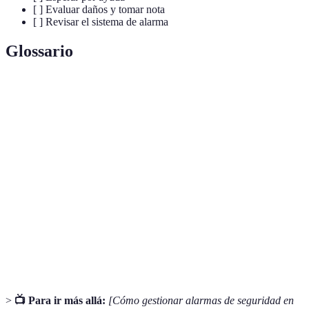
[ ] Evaluar daños y tomar nota
[ ] Revisar el sistema de alarma
Glossario
Terme
Définition
Sistema
Dispositivo diseñado para detectar y alertar sobre
de alarma
intrusiones o emergencias.
Falsa
Activación de un sistema de alarma sin presencia de
alarma
un evento real o peligro inminente.
Entidad
Organización responsable de la seguridad pública,
de
como la policía o servicios de emergencia.
seguridad
>
📺 Para ir más allá:
[Cómo gestionar alarmas de seguridad en