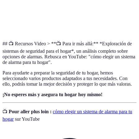
Servicio que permite que el sistema de alarma sea
Monitoreo
vigilado constantemente, ofreciendo alertas en
24/7
tiempo real en caso de situaciones de emergencia.
## 📺 Recursos Video > **📺 Para ir más allá:** *Exploración de
sistemas de seguridad para el hogar*, un análisis completo sobre
opciones de alarmas. Rebusca en YouTube: "cómo elegir un sistema
de alarma para tu hogar".
Para ayudarte a preparar la seguridad de tu hogar, hemos
seleccionado varios productos adaptados a tus necesidades. Con
ello, podrás tomar la mejor decisión y proteger lo que más valoras.
¡No esperes más y asegura tu hogar hoy mismo!
📺
Pour aller plus loin :
cómo elegir un sistema de alarma para tu
hogar
sur YouTube