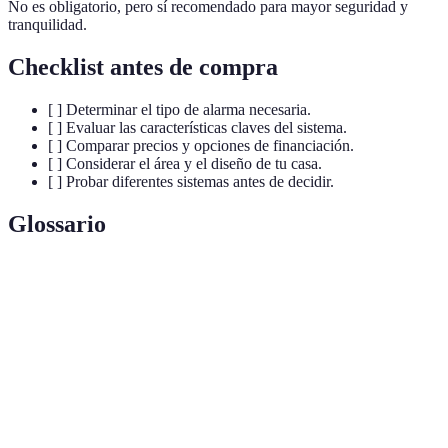
No es obligatorio, pero sí recomendado para mayor seguridad y
tranquilidad.
Checklist antes de compra
[ ] Determinar el tipo de alarma necesaria.
[ ] Evaluar las características claves del sistema.
[ ] Comparar precios y opciones de financiación.
[ ] Considerar el área y el diseño de tu casa.
[ ] Probar diferentes sistemas antes de decidir.
Glossario
Terme
Définition
Sistemas que no requieren cables para su
Alarmas
instalación, ideales para una instalación rápida y
Inalámbricas
sencilla.
Sensores de
Dispositivos que detectan movimiento en un área
Movimiento
determinada y activan la alarma.