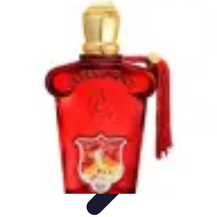
Urgencia Alarma
Consejos y Mantenimiento
Guías y Tutoriales
Consejos de
Seguridad
Guía de Compra
Guías de Compra
Urgencia Alarma