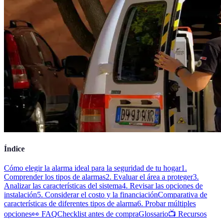
Índice
Cómo elegir la alarma ideal para la seguridad de tu hogar
1.
Comprender los tipos de alarmas
2. Evaluar el área a proteger
3.
Analizar las características del sistema
4. Revisar las opciones de
instalación
5. Considerar el costo y la financiación
Comparativa de
características de diferentes tipos de alarma
6. Probar múltiples
opciones
👀 FAQ
Checklist antes de compra
Glossario
📺 Recursos