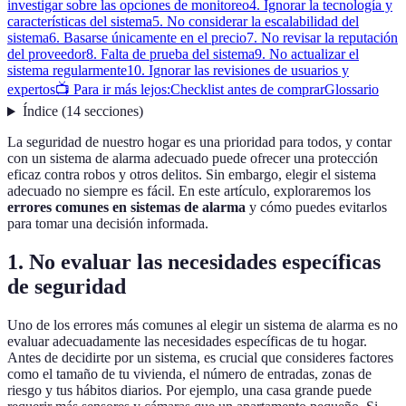
investigar sobre las opciones de monitoreo
4. Ignorar la tecnología y
características del sistema
5. No considerar la escalabilidad del
sistema
6. Basarse únicamente en el precio
7. No revisar la reputación
del proveedor
8. Falta de prueba del sistema
9. No actualizar el
sistema regularmente
10. Ignorar las revisiones de usuarios y
expertos
📺 Para ir más lejos:
Checklist antes de comprar
Glossario
Índice
(
14
secciones
)
La seguridad de nuestro hogar es una prioridad para todos, y contar
con un sistema de alarma adecuado puede ofrecer una protección
eficaz contra robos y otros delitos. Sin embargo, elegir el sistema
adecuado no siempre es fácil. En este artículo, exploraremos los
errores comunes en sistemas de alarma
y cómo puedes evitarlos
para tomar una decisión informada.
1. No evaluar las necesidades específicas
de seguridad
Uno de los errores más comunes al elegir un sistema de alarma es no
evaluar adecuadamente las necesidades específicas de tu hogar.
Antes de decidirte por un sistema, es crucial que consideres factores
como el tamaño de tu vivienda, el número de entradas, zonas de
riesgo y tus hábitos diarios. Por ejemplo, una casa grande puede