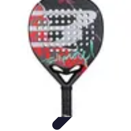
Urgencia Alarma
Consejos y Mantenimiento
Guías y Tutoriales
Consejos de
Seguridad
Guía de Compra
Guías de Compra
Urgencia Alarma