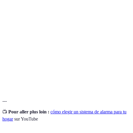
Terme
Définition
Servicio donde una empresa monitorea la
Monitoreo
seguridad de tu hogar, alertando a las autoridades
Profesional
si es necesario.
Tecnología que identifica el movimiento en áreas
Detección de
específicas, activando la alarma si se detecta
Movimiento
actividad no autorizada.
Capacidad de aumentar o modificar un sistema
Escalabilidad
para adaptarse a nuevas necesidades de seguridad.
---
📺
Pour aller plus loin :
cómo elegir un sistema de alarma para tu
hogar
sur YouTube