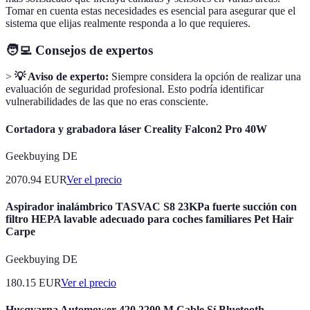
Tomar en cuenta estas necesidades es esencial para asegurar que el
sistema que elijas realmente responda a lo que requieres.
🧑‍💻 Consejos de expertos
>
💡 Aviso de experto:
Siempre considera la opción de realizar una
evaluación de seguridad profesional. Esto podría identificar
vulnerabilidades de las que no eras consciente.
Cortadora y grabadora láser Creality Falcon2 Pro 40W
Geekbuying DE
2070.94
EUR
Ver el precio
Aspirador inalámbrico TASVAC S8 23KPa fuerte succión con
filtro HEPA lavable adecuado para coches familiares Pet Hair
Carpe
Geekbuying DE
180.15
EUR
Ver el precio
Husqvarna Automower 420 2200 M Cable Sí Bluetooth