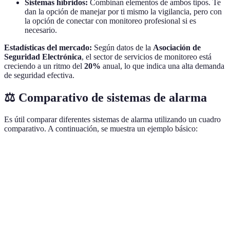
Sistemas híbridos:
Combinan elementos de ambos tipos. Te
dan la opción de manejar por ti mismo la vigilancia, pero con
la opción de conectar con monitoreo profesional si es
necesario.
Estadísticas del mercado:
Según datos de la
Asociación de
Seguridad Electrónica
, el sector de servicios de monitoreo está
creciendo a un ritmo del
20%
anual, lo que indica una alta demanda
de seguridad efectiva.
⚖️ Comparativo de sistemas de alarma
Es útil comparar diferentes sistemas de alarma utilizando un cuadro
comparativo. A continuación, se muestra un ejemplo básico:
Característica
Alarma A
Alarma B
Alarma C
Monitoreo
Sí
No
Sí
profesional
Instalación
Profesional
Autoservicio
Híbrida