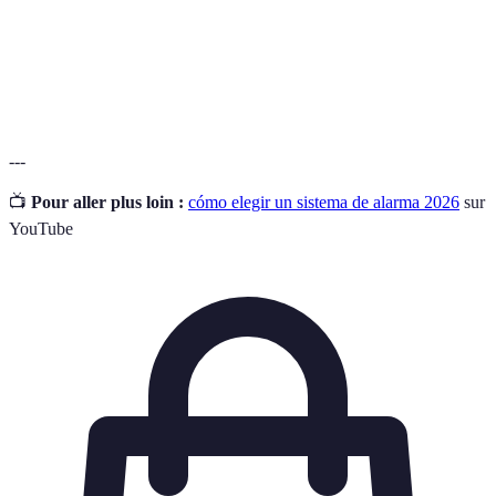
móvil
una incidencia.
Monitoreo
Proceso en el que una empresa monitorea tu
profesional
sistema de alarma.
---
📺
Pour aller plus loin :
cómo elegir un sistema de alarma 2026
sur
YouTube