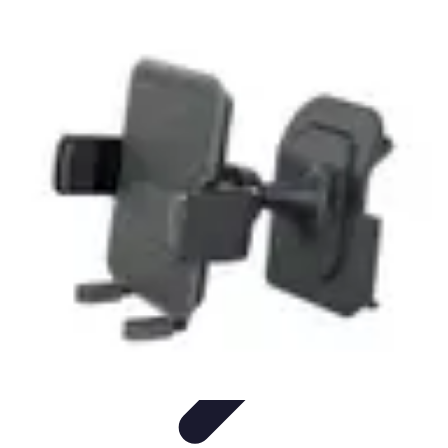
Urgencia Alarma
Consejos y Mantenimiento
Guías y Tutoriales
Consejos de
Seguridad
Guía de Compra
Guías de Compra
Urgencia Alarma