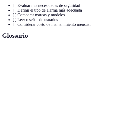
[ ] Evaluar mis necesidades de seguridad
[ ] Definir el tipo de alarma más adecuada
[ ] Comparar marcas y modelos
[ ] Leer reseñas de usuarios
[ ] Considerar costo de mantenimiento mensual
Glossario
Terme
Définition
Sensor de
Dispositivo que detecta la presencia de
movimiento
movimiento en un área definida.
Monitoreo
Vigilancia continua de un sistema de seguridad a
24/7
cualquier hora del día.
Alarmas
Sistemas de seguridad que funcionan a través de
cableadas
conexiones físicas.