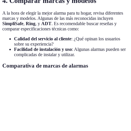
4. Comparar marcas y modelos
A la hora de elegir la mejor alarma para tu hogar, revisa diferentes
marcas y modelos. Algunas de las más reconocidas incluyen
SimpliSafe
,
Ring
, y
ADT
. Es recomendable buscar reseñas y
comparar especificaciones técnicas como:
Calidad del servicio al cliente
: ¿Qué opinan los usuarios
sobre su experiencia?
Facilidad de instalación y uso
: Algunas alarmas pueden ser
complicadas de instalar y utilizar.
Comparativa de marcas de alarmas
Marca
Tipo de alarma
Precio estimado
Dedica
SimpliSafe
Inalámbrica
€200 - €500
Alta (2
Ring
Inalámbrica
€200 - €300
Media
ADT
Cableada/Inalámbrica
€300 - €1,000
Muy Alt