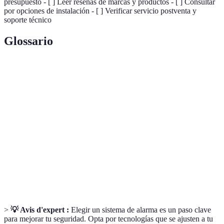
presupuesto - [ ] Leer reseñas de marcas y productos - [ ] Consultar
por opciones de instalación - [ ] Verificar servicio postventa y
soporte técnico
Glossario
Terme
Définition
Sistema de
Dispositivo diseñado para detectar intrusiones
Alarma
o emergencias.
Vigilancia constante, tanto diurna como
Monitoreo 24/7
nocturna.
Tecnología
Tecnología que permite enviar señales sin usar
Inalámbrica
cables.
>
💡 Avis d'expert :
Elegir un sistema de alarma es un paso clave
para mejorar tu seguridad. Opta por tecnologías que se ajusten a tu