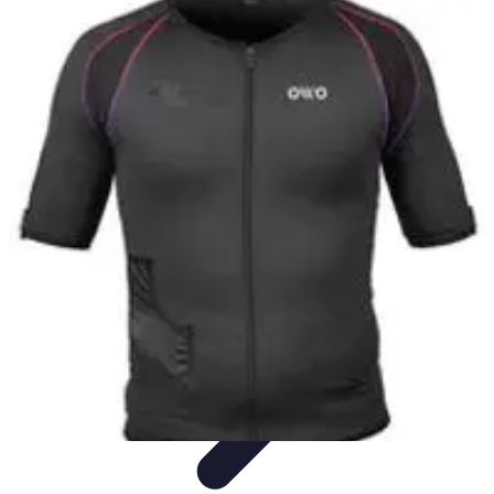
Urgencia Alarma
Consejos y Mantenimiento
Guías y Tutoriales
Consejos de
Seguridad
Guía de Compra
Guías de Compra
Urgencia Alarma