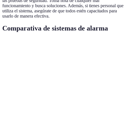
las pruebas de seguridad. Toma nota de cualquier mal
funcionamiento y busca soluciones. Además, si tienes personal que
utiliza el sistema, asegúrate de que todos estén capacitados para
usarlo de manera efectiva.
Comparativa de sistemas de alarma
Características
Sistema A
Sistema B
Sistema C
Servicio de
Sí
No
Sí
notificación
Sensores de
Sí
Sí
No
movimiento
Integración Smart
No
Sí
Sí
Home
Costo promedio
€20
€15
€25
mensual