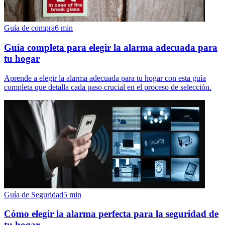
Guía de compra
6
min
Guía completa para elegir la alarma adecuada para
tu hogar
Aprende a elegir la alarma adecuada para tu hogar con esta guía
completa que detalla cada paso crucial en el proceso de selección.
Guía de Seguridad
5
min
Cómo elegir la alarma perfecta para la seguridad de
tu hogar