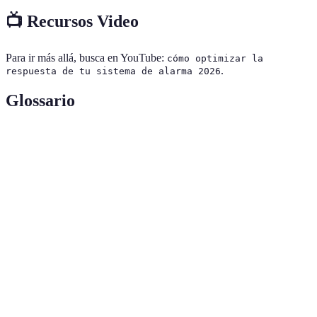
📺 Recursos Video
Para ir más allá, busca en YouTube:
cómo optimizar la
.
respuesta de tu sistema de alarma 2026
Glossario
Terme
Définition
Sensor de
Dispositivo que detecta condiciones de
movimiento
movimiento dentro de su campo de acción.
Notificaciones
Alertas que se envían a dispositivos móviles
push
de manera instantánea.
Integración con
Capacidad de un sistema de trabajar con
dispositivos
otros dispositivos conectados a la red del
inteligentes
hogar.