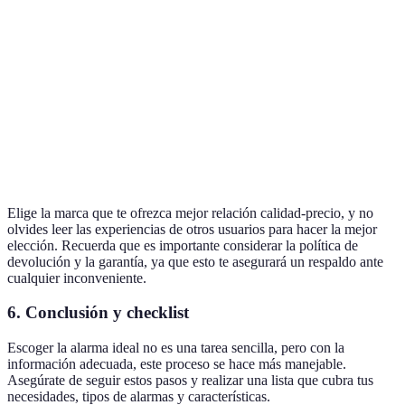
Alarma A
Inalámbrica
€150
2 años
Alarma B
Cableada
€200
3 años
Alarma C
Inalámbrica
€130
1 año
Alarma D
Profesional
€300
5 años
Elige la marca que te ofrezca mejor relación calidad-precio, y no
olvides leer las experiencias de otros usuarios para hacer la mejor
elección. Recuerda que es importante considerar la política de
devolución y la garantía, ya que esto te asegurará un respaldo ante
cualquier inconveniente.
6. Conclusión y checklist
Escoger la alarma ideal no es una tarea sencilla, pero con la
información adecuada, este proceso se hace más manejable.
Asegúrate de seguir estos pasos y realizar una lista que cubra tus
necesidades, tipos de alarmas y características.