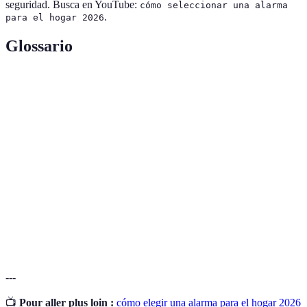
seguridad. Busca en YouTube:
cómo seleccionar una alarma
.
para el hogar 2026
Glossario
Terme
Définition
Sistema de
Dispositivo diseñado para emitir alertas en caso
Alarma
de intrusión.
Dispositivos que detectan movimiento o presencia
Sensores
no autorizada.
Supervisión continua de un sistema por
Monitoreo
profesionales.
---
📺
Pour aller plus loin :
cómo elegir una alarma para el hogar 2026