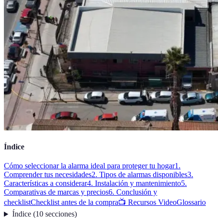
Índice
Cómo seleccionar la alarma ideal para proteger tu hogar
1.
Comprender tus necesidades
2. Tipos de alarmas disponibles
3.
Características a considerar
4. Instalación y mantenimiento
5.
Comparativas de marcas y precios
6. Conclusión y
checklist
Checklist antes de la compra
📺 Recursos Video
Glossario
Índice
(
10
secciones
)