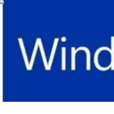
Urgencia Alarma
Consejos y Mantenimiento
Guías y Tutoriales
Consejos de Seguridad
G
Urgencia Alarma