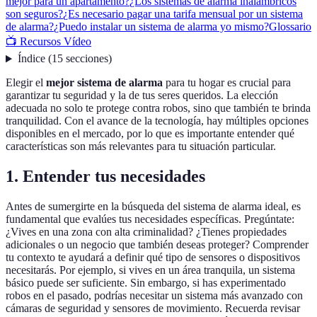
mejor para un apartamento?
¿Los sistemas de alarma inalámbricos
son seguros?
¿Es necesario pagar una tarifa mensual por un sistema
de alarma?
¿Puedo instalar un sistema de alarma yo mismo?
Glossario
📺 Recursos Vídeo
Índice
(
15
secciones
)
Elegir el
mejor sistema de alarma
para tu hogar es crucial para
garantizar tu seguridad y la de tus seres queridos. La elección
adecuada no solo te protege contra robos, sino que también te brinda
tranquilidad. Con el avance de la tecnología, hay múltiples opciones
disponibles en el mercado, por lo que es importante entender qué
características son más relevantes para tu situación particular.
1. Entender tus necesidades
Antes de sumergirte en la búsqueda del sistema de alarma ideal, es
fundamental que evalúes tus necesidades específicas. Pregúntate:
¿Vives en una zona con alta criminalidad? ¿Tienes propiedades
adicionales o un negocio que también deseas proteger? Comprender
tu contexto te ayudará a definir qué tipo de sensores o dispositivos
necesitarás. Por ejemplo, si vives en un área tranquila, un sistema
básico puede ser suficiente. Sin embargo, si has experimentado
robos en el pasado, podrías necesitar un sistema más avanzado con
cámaras de seguridad y sensores de movimiento. Recuerda revisar