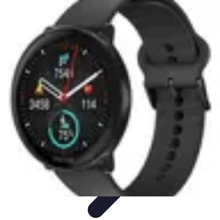
Urgencia Alarma
Consejos y Mantenimiento
Guías y Tutoriales
Consejos de
Seguridad
Guía de Compra
Guías de Compra
Urgencia Alarma