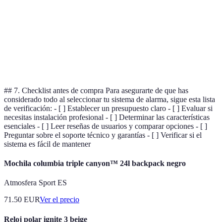
10
0
5
📉 Menor
Costo mensual
€/mes
€
€/mes
costo mensual
Integración smart
🔄 Comodidad
Sí
Sí
No
home
extra
## 7. Checklist antes de compra Para asegurarte de que has
considerado todo al seleccionar tu sistema de alarma, sigue esta lista
de verificación: - [ ] Establecer un presupuesto claro - [ ] Evaluar si
necesitas instalación profesional - [ ] Determinar las características
esenciales - [ ] Leer reseñas de usuarios y comparar opciones - [ ]
Preguntar sobre el soporte técnico y garantías - [ ] Verificar si el
sistema es fácil de mantener
Mochila columbia triple canyon™ 24l backpack negro
Atmosfera Sport ES
71.50
EUR
Ver el precio
Reloj polar ignite 3 beige