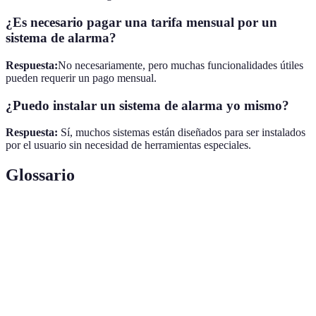
¿Es necesario pagar una tarifa mensual por un
sistema de alarma?
Respuesta:
No necesariamente, pero muchas funcionalidades útiles
pueden requerir un pago mensual.
¿Puedo instalar un sistema de alarma yo mismo?
Respuesta:
Sí, muchos sistemas están diseñados para ser instalados
por el usuario sin necesidad de herramientas especiales.
Glossario
Terme
Définition
Sistema de
Conjunto de dispositivos diseñados para detectar
alarma
intrusiones y alertar a los propietarios.
Sensores de
Dispositivos que detectan movimiento y envían
movimiento
alertas al sistema de alarma.