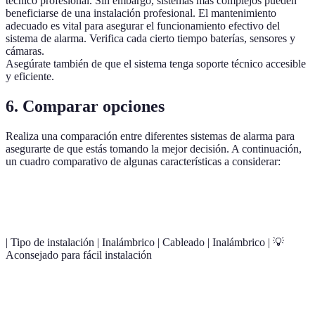
técnico profesional. Sin embargo, sistemas más complejos pueden
beneficiarse de una instalación profesional. El mantenimiento
adecuado es vital para asegurar el funcionamiento efectivo del
sistema de alarma. Verifica cada cierto tiempo baterías, sensores y
cámaras.
Asegúrate también de que el sistema tenga soporte técnico accesible
y eficiente.
6. Comparar opciones
Realiza una comparación entre diferentes sistemas de alarma para
asegurarte de que estás tomando la mejor decisión. A continuación,
un cuadro comparativo de algunas características a considerar:
Característica
Sistema A
Sistema B
Sistema C
Vere
| Tipo de instalación | Inalámbrico | Cableado | Inalámbrico | 💡
Aconsejado para fácil instalación
Monitoreo en
💡 Muy
Sí
No
Sí
tiempo real
recomendado