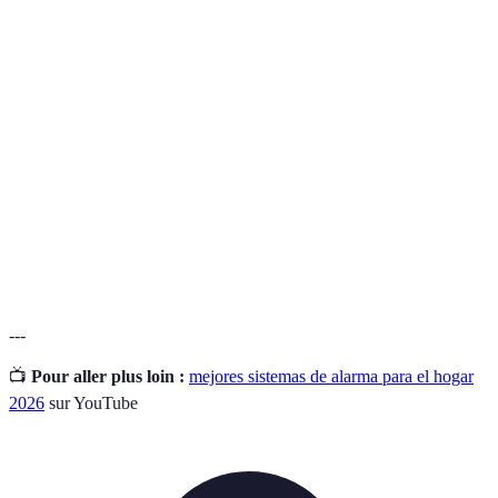
Dispositivos diseñados para detectar intrusiones o
Sistemas de
emergencias, alertando a los propietarios o a
alarma
servicios de seguridad.
Dispositivos que detectan el movimiento en un
Sensores de
área, activando alertas si se supera un threshold
movimiento
preestablecido.
Servicio que permite que una empresa de seguridad
Monitoreo
supervise tus sistemas de alarma y reaccione ante
remoto
posibles incidentes.
---
📺
Pour aller plus loin :
mejores sistemas de alarma para el hogar
2026
sur YouTube