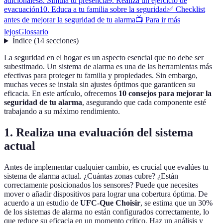
adicionales
8. Simula tu presencia
9. Realiza un ejercicio de
evacuación
10. Educa a tu familia sobre la seguridad
✅ Checklist
antes de mejorar la seguridad de tu alarma
📺 Para ir más
lejos
Glossario
Índice
(
14
secciones
)
La seguridad en el hogar es un aspecto esencial que no debe ser
subestimado. Un sistema de alarma es una de las herramientas más
efectivas para proteger tu familia y propiedades. Sin embargo,
muchas veces se instala sin ajustes óptimos que garanticen su
eficacia. En este artículo, ofrecemos
10 consejos para mejorar la
seguridad de tu alarma
, asegurando que cada componente esté
trabajando a su máximo rendimiento.
1. Realiza una evaluación del sistema
actual
Antes de implementar cualquier cambio, es crucial que evalúes tu
sistema de alarma actual. ¿Cuántas zonas cubre? ¿Están
correctamente posicionados los sensores? Puede que necesites
mover o añadir dispositivos para lograr una cobertura óptima. De
acuerdo a un estudio de
UFC-Que Choisir
, se estima que un 30%
de los sistemas de alarma no están configurados correctamente, lo
que reduce su eficacia en un momento crítico. Haz un análisis y