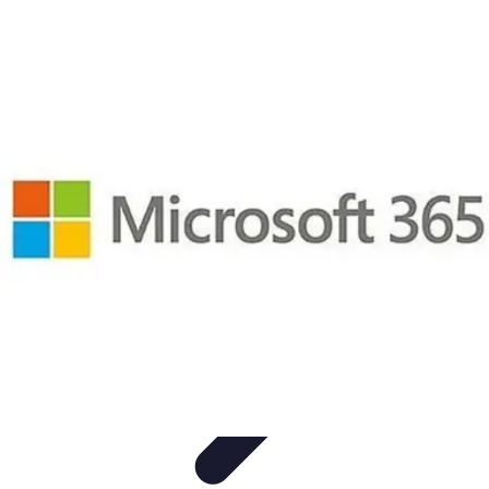
Urgencia Alarma
Consejos y Mantenimiento
Guías y Tutoriales
Consejos de
Seguridad
Guía de Compra
Guías de Compra
Urgencia Alarma