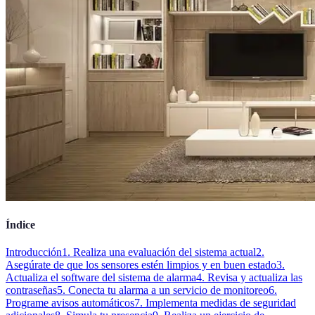
Índice
Introducción
1. Realiza una evaluación del sistema actual
2.
Asegúrate de que los sensores estén limpios y en buen estado
3.
Actualiza el software del sistema de alarma
4. Revisa y actualiza las
contraseñas
5. Conecta tu alarma a un servicio de monitoreo
6.
Programe avisos automáticos
7. Implementa medidas de seguridad