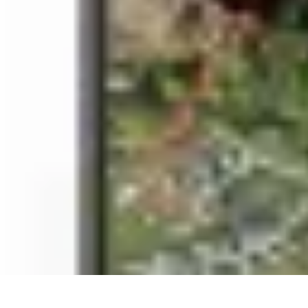
Urgencia Alarma
Consejos y Mantenimiento
Guías y Tutoriales
Consejos de Seguridad
G
Urgencia Alarma