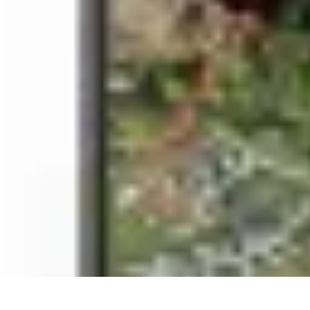
Urgencia Alarma
Consejos y Mantenimiento
Guías y Tutoriales
Consejos de Seguridad
G
Urgencia Alarma