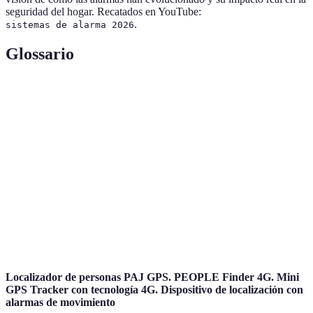
seguridad del hogar. Recatados en YouTube:
.
sistemas de alarma 2026
Glossario
Terme
Définition
Sistema de
Un conjunto de dispositivos diseñados para alertar
alarma
sobre intrusiones o emergencias.
Sensores de
Dispositivos que detectan cambios en el
movimiento
movimiento en un área dada.
Cámaras de
Dispositivos de grabación que permiten
seguridad
monitorear visualmente áreas específicas.
Localizador de personas PAJ GPS. PEOPLE Finder 4G. Mini
GPS Tracker con tecnología 4G. Dispositivo de localización con
alarmas de movimiento