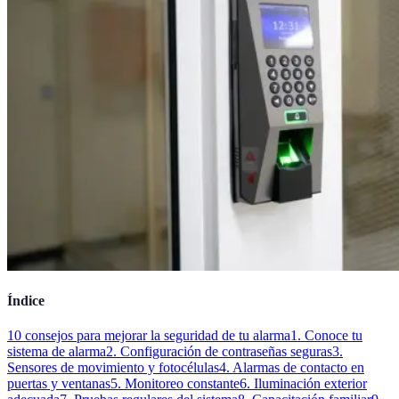
Índice
10 consejos para mejorar la seguridad de tu alarma
1. Conoce tu
sistema de alarma
2. Configuración de contraseñas seguras
3.
Sensores de movimiento y fotocélulas
4. Alarmas de contacto en
puertas y ventanas
5. Monitoreo constante
6. Iluminación exterior