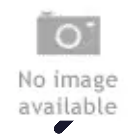
Urgencia Alarma
Consejos y Mantenimiento
Guías y Tutoriales
Consejos de
Seguridad
Guía de Compra
Guías de Compra
Urgencia Alarma