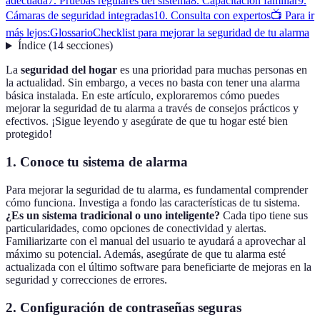
adecuada
7. Pruebas regulares del sistema
8. Capacitación familiar
9.
Cámaras de seguridad integradas
10. Consulta con expertos
📺 Para ir
más lejos:
Glossario
Checklist para mejorar la seguridad de tu alarma
Índice
(
14
secciones
)
La
seguridad del hogar
es una prioridad para muchas personas en
la actualidad. Sin embargo, a veces no basta con tener una alarma
básica instalada. En este artículo, exploraremos cómo puedes
mejorar la seguridad de tu alarma a través de consejos prácticos y
efectivos. ¡Sigue leyendo y asegúrate de que tu hogar esté bien
protegido!
1. Conoce tu sistema de alarma
Para mejorar la seguridad de tu alarma, es fundamental comprender
cómo funciona. Investiga a fondo las características de tu sistema.
¿Es un sistema tradicional o uno inteligente?
Cada tipo tiene sus
particularidades, como opciones de conectividad y alertas.
Familiarizarte con el manual del usuario te ayudará a aprovechar al
máximo su potencial. Además, asegúrate de que tu alarma esté
actualizada con el último software para beneficiarte de mejoras en la
seguridad y correcciones de errores.
2. Configuración de contraseñas seguras