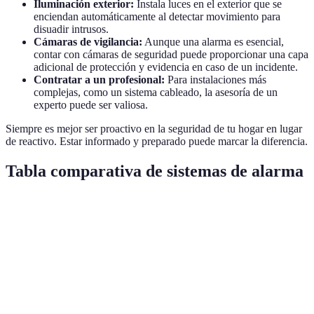
Iluminación exterior:
Instala luces en el exterior que se
enciendan automáticamente al detectar movimiento para
disuadir intrusos.
Cámaras de vigilancia:
Aunque una alarma es esencial,
contar con cámaras de seguridad puede proporcionar una capa
adicional de protección y evidencia en caso de un incidente.
Contratar a un profesional:
Para instalaciones más
complejas, como un sistema cableado, la asesoría de un
experto puede ser valiosa.
Siempre es mejor ser proactivo en la seguridad de tu hogar en lugar
de reactivo. Estar informado y preparado puede marcar la diferencia.
Tabla comparativa de sistemas de alarma
Tipo de sistema
Ventajas
Desventajas
Mejor para
Muy
Instalación
Zonas de
Cableado
seguro
compleja
alto riesgo
Fácil
Vulnerable a
Hogares
Inalámbrico
instalación
interferencias
pequeños