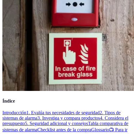
Índice
Introducción
1. Evalúa tus necesidades de seguridad
2. Tipos de
sistemas de alarma
3. Investiga y compara productos
4. Considera el
presupuesto
5. Seguridad adicional y consejos
Tabla comparativa de
sistemas de alarma
Checklist antes de la compra
Glossario
📺 Para ir