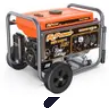
Urgencia Alarma
Consejos y Mantenimiento
Guías y Tutoriales
Consejos de
Seguridad
Guía de Compra
Guías de Compra
Urgencia Alarma