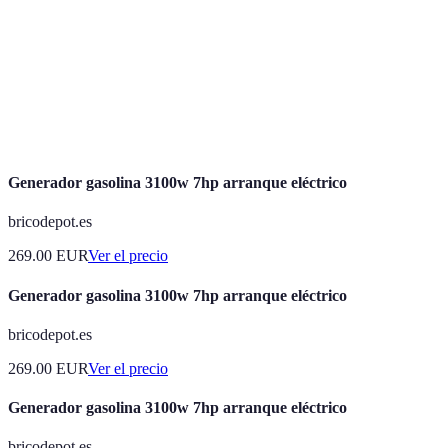
Vigilancia
Familias
Monitoreado
Costo mensual
24/7
ocupadas
Auto-
Sin gasto
Responsabilidad
Personas
monitoreado
mensual
del usuario
activas
Generador gasolina 3100w 7hp arranque eléctrico
bricodepot.es
269.00
EUR
Ver el precio
Generador gasolina 3100w 7hp arranque eléctrico
bricodepot.es
269.00
EUR
Ver el precio
Generador gasolina 3100w 7hp arranque eléctrico
bricodepot.es