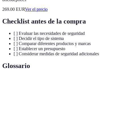
269.00
EUR
Ver el precio
Checklist antes de la compra
[ ] Evaluar las necesidades de seguridad
[ ] Decidir el tipo de sistema
[ ] Comparar diferentes productos y marcas
[ ] Establecer un presupuesto
[ ] Considerar medidas de seguridad adicionales
Glossario
Terme
Définition
Vigilancia constante de un sistema de alarma
Monitoreo
por una empresa.
Alarmas
Sistemas que no requieren cables para
inalámbricas
funcionar, más flexibles.