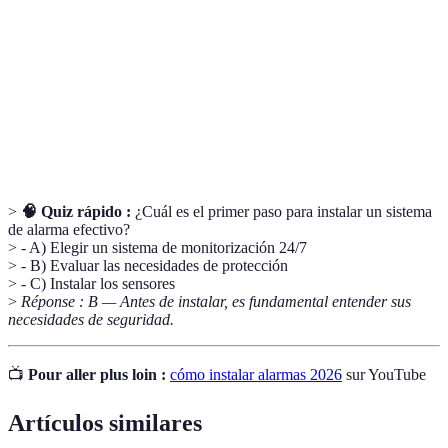
Dispositivos que detectan el movimiento en un área
Sensores de
determinada, activando la alarma si perciben un
movimiento
movimiento no autorizado.
Servicio en el que un equipo profesional supervisa
Monitoreo
tu sistema de alarma constantemente, para
24/7
responder a cualquier alerta.
>
🧠 Quiz rápido :
¿Cuál es el primer paso para instalar un sistema
de alarma efectivo?
> - A) Elegir un sistema de monitorización 24/7
> - B) Evaluar las necesidades de protección
> - C) Instalar los sensores
>
Réponse : B — Antes de instalar, es fundamental entender sus
necesidades de seguridad.
📺
Pour aller plus loin :
cómo instalar alarmas 2026
sur YouTube
Artículos similares