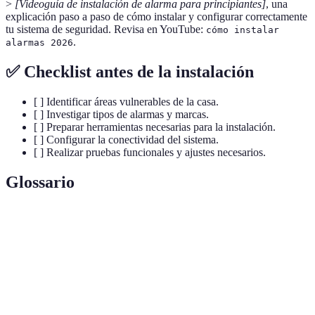
>
[Videoguía de instalación de alarma para principiantes]
, una
explicación paso a paso de cómo instalar y configurar correctamente
tu sistema de seguridad. Revisa en YouTube:
cómo instalar
.
alarmas 2026
✅ Checklist antes de la instalación
[ ] Identificar áreas vulnerables de la casa.
[ ] Investigar tipos de alarmas y marcas.
[ ] Preparar herramientas necesarias para la instalación.
[ ] Configurar la conectividad del sistema.
[ ] Realizar pruebas funcionales y ajustes necesarios.
Glossario
Terme
Définition
Sistema de
Un sistema que funciona sin cables, utilizando
alarma
señales de radio para comunicar entre los sensores y
inalámbrico
la unidad principal.