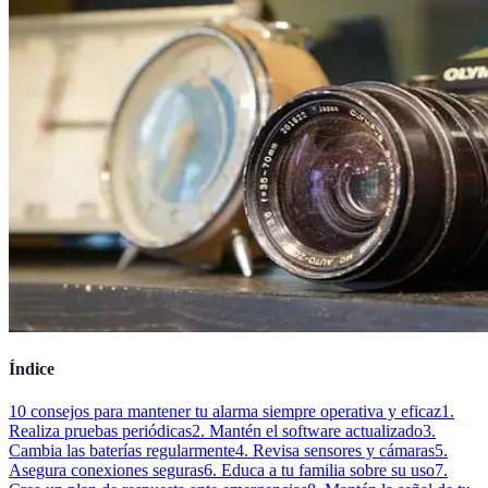
Índice
10 consejos para mantener tu alarma siempre operativa y eficaz
1.
Realiza pruebas periódicas
2. Mantén el software actualizado
3.
Cambia las baterías regularmente
4. Revisa sensores y cámaras
5.
Asegura conexiones seguras
6. Educa a tu familia sobre su uso
7.