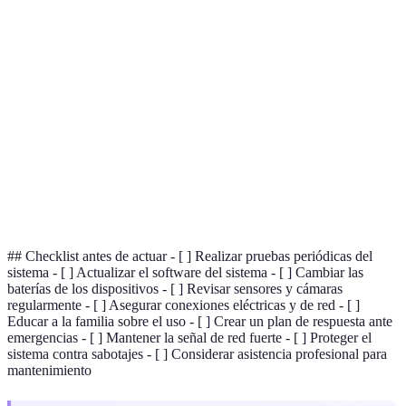
Terme
Définition
Sistema de
Conjunto de dispositivos que monitorizan y
alarma
protegen un espacio.
Dispositivos que detectan movimiento o cambios
Sensores
en un área.
Proceso de ajustar un sistema para que funcione
Configuración
de manera óptima.
## Checklist antes de actuar - [ ] Realizar pruebas periódicas del
sistema - [ ] Actualizar el software del sistema - [ ] Cambiar las
baterías de los dispositivos - [ ] Revisar sensores y cámaras
regularmente - [ ] Asegurar conexiones eléctricas y de red - [ ]
Educar a la familia sobre el uso - [ ] Crear un plan de respuesta ante
emergencias - [ ] Mantener la señal de red fuerte - [ ] Proteger el
sistema contra sabotajes - [ ] Considerar asistencia profesional para
mantenimiento