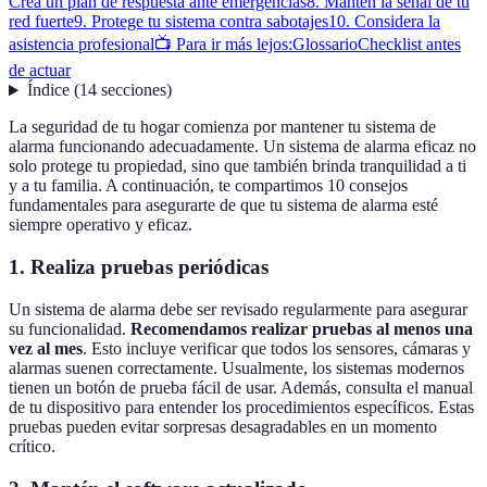
Crea un plan de respuesta ante emergencias
8. Mantén la señal de tu
red fuerte
9. Protege tu sistema contra sabotajes
10. Considera la
asistencia profesional
📺 Para ir más lejos:
Glossario
Checklist antes
de actuar
Índice
(
14
secciones
)
La seguridad de tu hogar comienza por mantener tu sistema de
alarma funcionando adecuadamente. Un sistema de alarma eficaz no
solo protege tu propiedad, sino que también brinda tranquilidad a ti
y a tu familia. A continuación, te compartimos 10 consejos
fundamentales para asegurarte de que tu sistema de alarma esté
siempre operativo y eficaz.
1. Realiza pruebas periódicas
Un sistema de alarma debe ser revisado regularmente para asegurar
su funcionalidad.
Recomendamos realizar pruebas al menos una
vez al mes
. Esto incluye verificar que todos los sensores, cámaras y
alarmas suenen correctamente. Usualmente, los sistemas modernos
tienen un botón de prueba fácil de usar. Además, consulta el manual
de tu dispositivo para entender los procedimientos específicos. Estas
pruebas pueden evitar sorpresas desagradables en un momento
crítico.