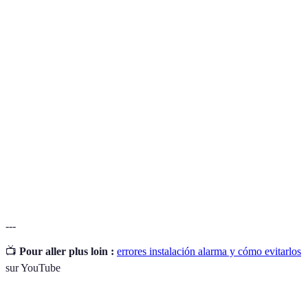
Terme
Définition
Conjunto de dispositivos diseñados para
Sistema de
detectar y alertar sobre intrusiones o
alarma
problemas de seguridad.
Sensor de
Dispositivo que detecta movimiento mediante
movimiento
tecnología infrarroja o de microondas.
Capacidad de diferentes dispositivos de
Interconectividad
comunicarse y funcionar de manera conjunta
para una mejor seguridad.
---
📺
Pour aller plus loin :
errores instalación alarma y cómo evitarlos
sur YouTube