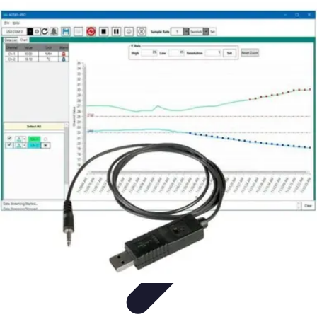
Urgencia Alarma
Consejos y Mantenimiento
Guías y Tutoriales
Consejos de
Seguridad
Guía de Compra
Guías de Compra
Urgencia Alarma