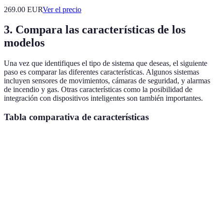
269.00
EUR
Ver el precio
3. Compara las características de los
modelos
Una vez que identifiques el tipo de sistema que deseas, el siguiente
paso es comparar las diferentes características. Algunos sistemas
incluyen sensores de movimientos, cámaras de seguridad, y alarmas
de incendio y gas. Otras características como la posibilidad de
integración con dispositivos inteligentes son también importantes.
Tabla comparativa de características
Característica
Sistema A
Sistema B
Sistema C
Tipo de conexión
Inalámbrico
Cableado
Mixto
Sensor de
Sí
Sí
Sí
movimiento