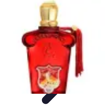
Urgencia Alarma
Consejos y Mantenimiento
Guías y Tutoriales
Consejos de
Seguridad
Guía de Compra
Guías de Compra
Urgencia Alarma