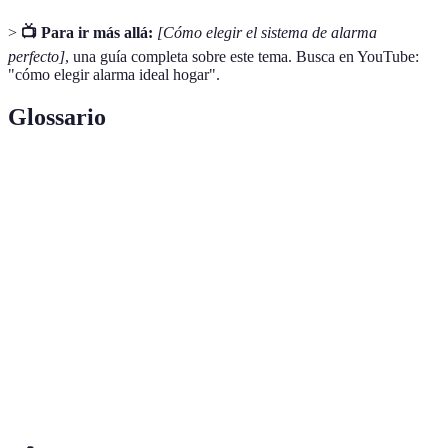
>
📺 Para ir más allá:
[Cómo elegir el sistema de alarma
perfecto]
, una guía completa sobre este tema. Busca en YouTube:
"cómo elegir alarma ideal hogar".
Glossario
Terme
Définition
Sistema de
Dispositivo que alerta sobre intrusiones o
alarma
emergencias en el hogar.
Sensores de
Dispositivos que detectan movimiento y pueden
movimiento
activar alarmas.
Capacidad del sistema para funcionar con otros
Integración
dispositivos inteligentes.