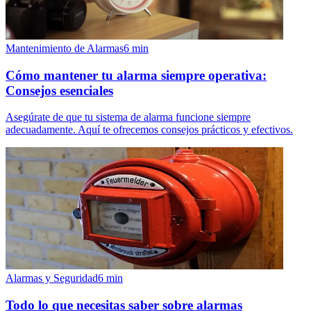
Mantenimiento de Alarmas
6
min
Cómo mantener tu alarma siempre operativa:
Consejos esenciales
Asegúrate de que tu sistema de alarma funcione siempre
adecuadamente. Aquí te ofrecemos consejos prácticos y efectivos.
Alarmas y Seguridad
6
min
Todo lo que necesitas saber sobre alarmas